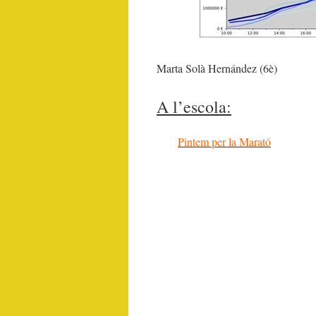
Marta Solà Hernández (6è)
A l’escola:
Pintem per la Marató