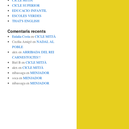
CICLE MITJA
CICLE SUPERIOR
EDUCACIO INFANTIL
ESCOLES VERDES
THAT'S ENGLISH
Comentaris recents
Eulalia Costa
en
CICLE MITJÀ
Cecília Amigó
en
NADAL AL
POBLE
alex
en
ARRIBADA DEL REI
CARNESTOLTES!!
Biel B
en
CICLE MITJÀ
alex
en
CICLE MITJÀ
mbassaga
en
MENJADOR
soca
en
MENJADOR
mbassaga
en
MENJADOR