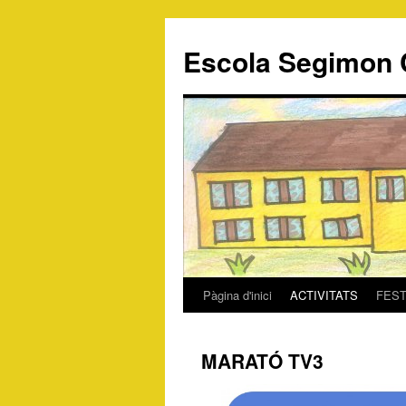
Escola Segimon 
Pàgina d'inici
ACTIVITATS
FES
Vés
al
MARATÓ TV3
contingut