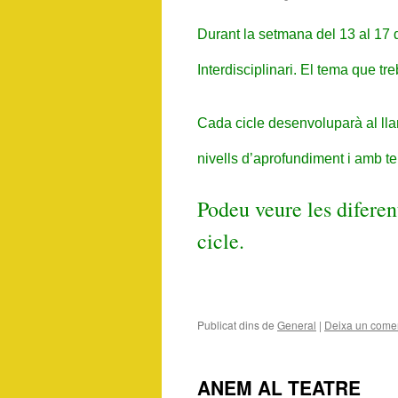
Durant la setmana del 13 al 17 d
Interdisciplinari. El tema que tr
Cada cicle desenvoluparà al lla
nivells d’aprofundiment i amb t
Podeu veure les diferent
cicle.
Publicat dins de
General
|
Deixa un comen
ANEM AL TEATRE