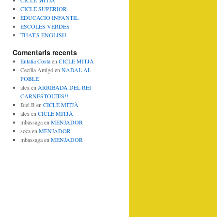
CICLE MITJA
CICLE SUPERIOR
EDUCACIO INFANTIL
ESCOLES VERDES
THAT'S ENGLISH
Comentaris recents
Eulalia Costa
en
CICLE MITJÀ
Cecília Amigó
en
NADAL AL
POBLE
alex
en
ARRIBADA DEL REI
CARNESTOLTES!!
Biel B
en
CICLE MITJÀ
alex
en
CICLE MITJÀ
mbassaga
en
MENJADOR
soca
en
MENJADOR
mbassaga
en
MENJADOR