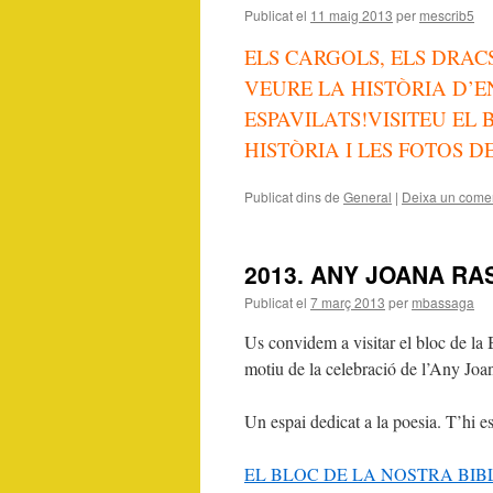
Publicat el
11 maig 2013
per
mescrib5
ELS CARGOLS, ELS DRAC
VEURE LA HISTÒRIA D’EN
ESPAVILATS!VISITEU EL
HISTÒRIA I LES FOTOS D
Publicat dins de
General
|
Deixa un comen
2013. ANY JOANA RA
Publicat el
7 març 2013
per
mbassaga
Us convidem a visitar el bloc de la B
motiu de la celebració de l’Any Joa
Un espai dedicat a la poesia. T’hi 
EL BLOC DE LA NOSTRA BIB