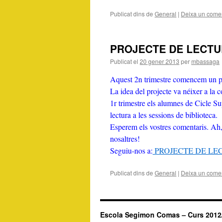
Publicat dins de
General
|
Deixa un comen
PROJECTE DE LECTURA
Publicat el
20 gener 2013
per
mbassaga
Aquest 2n trimestre comencem un
La idea del projecte va néixer a la c
1r trimestre els alumnes de Cicle Sup
lectura a les sessions de biblioteca.
Esperem els vostres comentaris. Ah, 
nosaltres!
Seguiu-nos a:
PROJECTE DE LEC
Publicat dins de
General
|
Deixa un comen
Escola Segimon Comas – Curs 2012