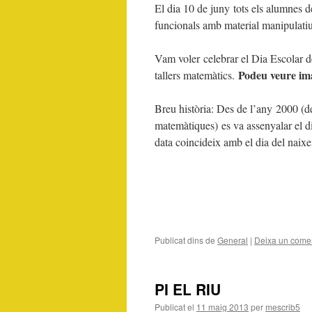
El dia 10 de juny tots els alumnes d
funcionals amb material manipulatiu 
Vam voler celebrar el Dia Escolar de
Podeu veure ima
tallers matemàtics.
Breu història: Des de l’any 2000 (
matemàtiques) es va assenyalar el 
data coincideix amb el dia del nai
Publicat dins de
General
|
Deixa un comen
PI EL RIU
Publicat el
11 maig 2013
per
mescrib5