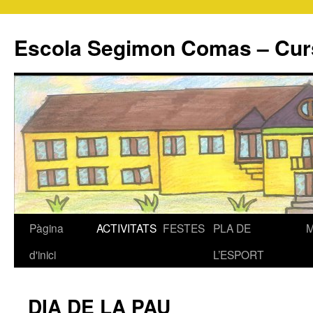
Escola Segimon Comas – Cur
Pàgina
ACTIVITATS
FESTES
PLA DE
Vés
d'inici
L’ESPORT
al
contingut
DIA DE LA PAU