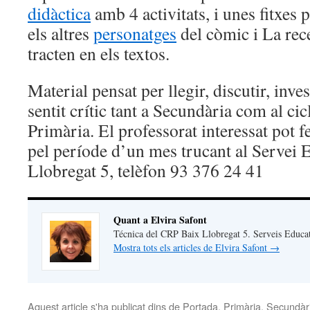
didàctica
amb 4 activitats, i unes fitxes 
els altres
personatges
del còmic i La rec
tracten en els textos.
Material pensat per llegir, discutir, invest
sentit crític tant a Secundària com al cic
Primària. El professorat interessat pot f
pel període d’un mes trucant al Servei 
Llobregat 5, telèfon 93 376 24 41
Quant a Elvira Safont
Técnica del CRP Baix Llobregat 5. Serveis Educat
Mostra tots els articles de Elvira Safont
→
Aquest article s'ha publicat dins de
Portada
,
Primària
,
Secundàr