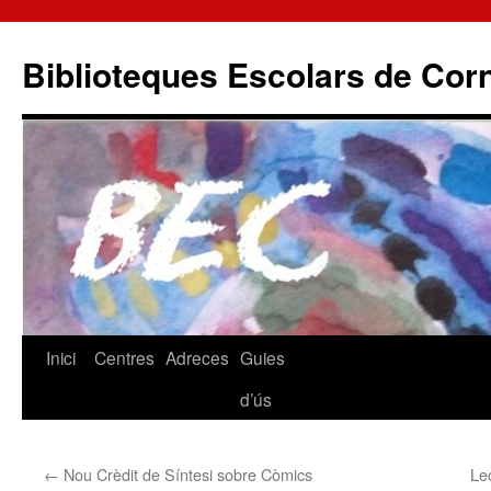
Biblioteques Escolars de Corn
Inici
Centres
Adreces
Guies
Vés
d’ús
al
contingut
←
Nou Crèdit de Síntesi sobre Còmics
Lec