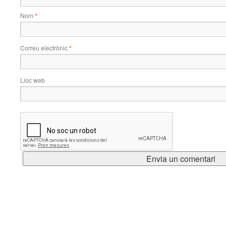
Nom
*
Correu electrònic
*
Lloc web