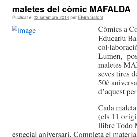
maletes del còmic MAFALDA
Publicat el
22 setembre 2014
per
Elvira Safont
Còmics a Cor
Educatiu Bai
col·laboració
Lumen, pose
maletes MA
seves tires 
50è aniversa
d’aquest per
Cada maleta
(els 11 origi
llibre Todo 
especial aniversari. Completa el mater