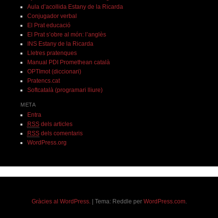
Aula d’acollida Estany de la Ricarda
Conjugador verbal
El Prat educació
El Prat s’obre al món: l’anglès
INS Estany de la Ricarda
Lletres pratenques
Manual PDI Promethean català
OPTImot (diccionari)
Pratencs.cat
Softcatalà (programari lliure)
META
Entra
RSS
dels articles
RSS
dels comentaris
WordPress.org
Gràcies al WordPress.
|
Tema: Reddle per
WordPress.com
.