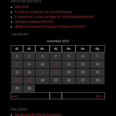
ARTICLES RECENTS
PAU 2026
El cafè de la granota, de Jesús Moncada
El poema de La rosa als llavis de Joan Salvat-Papasseit
Literatura catalana 2024-25
Model de preguntes d’educació literària a les PAU
CALENDARI
novembre 2010
dl.
dt.
dc.
dj.
dv.
ds.
dg.
1
2
3
4
5
6
7
8
9
10
11
12
13
14
15
16
17
18
19
20
21
22
23
24
25
26
27
28
29
30
« oct.
des. »
ENLLAÇOS
Ajuntament del Prat de Llobregat