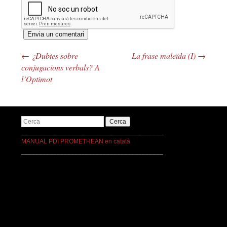
←
¿Dubtes sobre
La frase maleïda (I)
→
Navegació pels articles
conjugacions verbals? A
l’Optimot
Cerca
________________________________________
MANUAL PDI PROMETHEAN en català
________________________________________