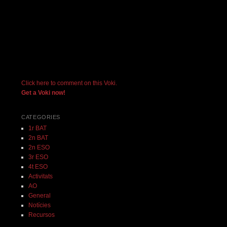
Click here to comment on this Voki.
Get a Voki now!
CATEGORIES
1r BAT
2n BAT
2n ESO
3r ESO
4t ESO
Activitats
AO
General
Notícies
Recursos