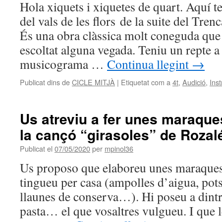
Hola xiquets i xiquetes de quart. Aquí
del vals de les flors de la suite del Tre
És una obra clàssica molt coneguda qu
escoltat alguna vegada. Teniu un repte a
musicograma …
Continua llegint
→
Publicat dins de
CICLE MITJÀ
|
Etiquetat com a
4t
,
Audició
,
Ins
Us atreviu a fer unes maraqu
la cançó “girasoles” de Rozal
Publicat el
07/05/2020
per
mpinol36
Us proposo que elaboreu unes maraques
tingueu per casa (ampolles d’aigua, pots
llaunes de conserva…). Hi poseu a dintr
pasta… el que vosaltres vulgueu. I que l