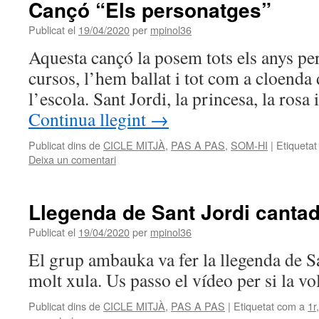
Cançó “Els personatges”
Publicat el
19/04/2020
per
mpinol36
Aquesta cançó la posem tots els anys per
cursos, l’hem ballat i tot com a cloenda 
l’escola. Sant Jordi, la princesa, la rosa
Continua llegint
→
Publicat dins de
CICLE MITJÀ
,
PAS A PAS
,
SOM-HI
|
Etiquetat
Deixa un comentari
Llegenda de Sant Jordi canta
Publicat el
19/04/2020
per
mpinol36
El grup ambauka va fer la llegenda de Sa
molt xula. Us passo el vídeo per si la v
Publicat dins de
CICLE MITJÀ
,
PAS A PAS
|
Etiquetat com a
1r