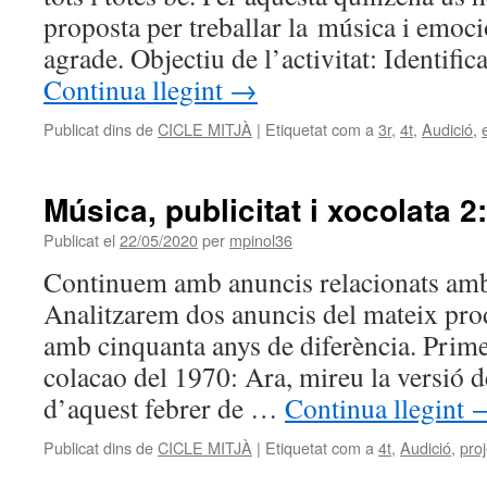
proposta per treballar la música i emoc
agrade. Objectiu de l’activitat: Identif
Continua llegint
→
Publicat dins de
CICLE MITJÀ
|
Etiquetat com a
3r
,
4t
,
Audició
,
Música, publicitat i xocolata 2
Publicat el
22/05/2020
per
mpinol36
Continuem amb anuncis relacionats amb 
Analitzarem dos anuncis del mateix prod
amb cinquanta anys de diferència. Prime
colacao del 1970: Ara, mireu la versió d
d’aquest febrer de …
Continua llegint
Publicat dins de
CICLE MITJÀ
|
Etiquetat com a
4t
,
Audició
,
pro