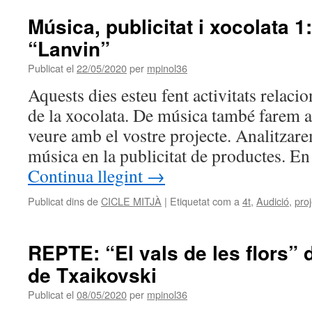
Música, publicitat i xocolata 1
“Lanvin”
Publicat el
22/05/2020
per
mpinol36
Aquests dies esteu fent activitats relaci
de la xocolata. De música també farem ac
veure amb el vostre projecte. Analitzare
música en la publicitat de productes. E
Continua llegint
→
Publicat dins de
CICLE MITJÀ
|
Etiquetat com a
4t
,
Audició
,
pro
REPTE: “El vals de les flors”
de Txaikovski
Publicat el
08/05/2020
per
mpinol36