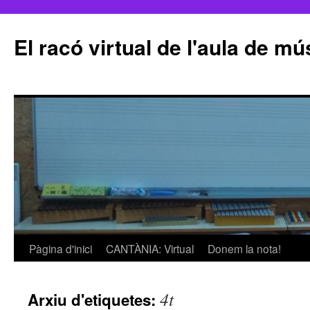
El racó virtual de l'aula de m
Pàgina d'inici
CANTÀNIA: Virtual
Donem la nota!
Vés
al
4t
Arxiu d'etiquetes:
contingut