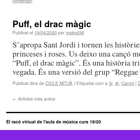
comentari
Puff, el drac màgic
Publicat el
19/04/2020
per
mpinol36
S’apropa Sant Jordi i tornen les històries
princeses i roses. Us deixo una cançó 
“Puff, el drac màgic”. És una història tri
vegada. És una versió del grup “Regga
Publicat dins de
CICLE MITJÀ
|
Etiquetat com a
3r
,
4t
,
Cançó
|
D
←
Articles més antics
El racó virtual de l'aula de música curs 19/20