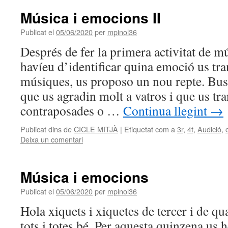
Música i emocions II
Publicat el
05/06/2020
per
mpinol36
Després de fer la primera activitat de m
havíeu d’identificar quina emoció us tra
músiques, us proposo un nou repte. Bu
que us agradin molt a vatros i que us t
contraposades o …
Continua llegint
→
Publicat dins de
CICLE MITJÀ
|
Etiquetat com a
3r
,
4t
,
Audició
,
Deixa un comentari
Música i emocions
Publicat el
05/06/2020
per
mpinol36
Hola xiquets i xiquetes de tercer i de q
tots i totes bé. Per aquesta quinzena us 