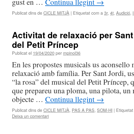
gust en …
Continua llegint
→
Publicat dins de
CICLE MITJÀ
|
Etiquetat com a
3r
,
4t
,
Audició
,
Activitat de relaxació per Sant
del Petit Príncep
Publicat el
19/04/2020
per
mpinol36
En les propostes musicals us aconsello 
relaxació amb família. Per Sant Jordi, u
“la rosa” del musical del Petit Príncep, 
que prepareu una ploma, una pilota, un
objecte …
Continua llegint
→
Publicat dins de
CICLE MITJÀ
,
PAS A PAS
,
SOM-HI
|
Etiquetat
Deixa un comentari