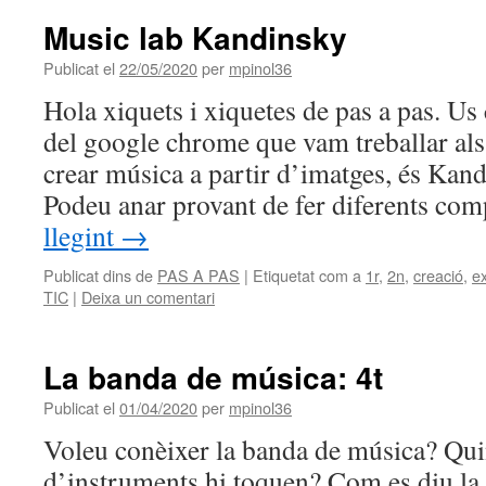
Music lab Kandinsky
Publicat el
22/05/2020
per
mpinol36
Hola xiquets i xiquetes de pas a pas. U
del google chrome que vam treballar als
crear música a partir d’imatges, és Kand
Podeu anar provant de fer diferents c
llegint
→
Publicat dins de
PAS A PAS
|
Etiquetat com a
1r
,
2n
,
creació
,
e
TIC
|
Deixa un comentari
La banda de música: 4t
Publicat el
01/04/2020
per
mpinol36
Voleu conèixer la banda de música? Qui
d’instruments hi toquen? Com es diu la