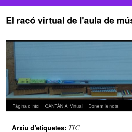
El racó virtual de l'aula de m
Pàgina d'inici
CANTÀNIA: Virtual
Donem la nota!
Vés
al
TIC
Arxiu d'etiquetes:
contingut