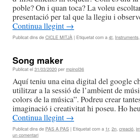
poble? On i quan toca? La voleu escolta
presentació per tal que la llegiu i obse
Continua llegint
→
Publicat dins de
CICLE MITJÀ
|
Etiquetat com a
4t
,
Instruments
Song maker
Publicat el
31/03/2020
per
mpinol36
Aquí teniu una eina digital del google
utilitzar a la sessió de l’ambient de mú
colors de la música”. Podreu crear tant
imaginació i creativitat hi poseu. Ho he
Continua llegint
→
Publicat dins de
PAS A PAS
|
Etiquetat com a
1r
,
2n
,
creació
,
i
un comentari