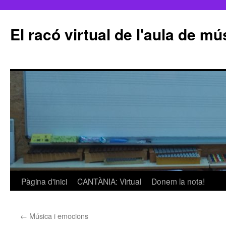
El racó virtual de l'aula de m
Pàgina d'inici
CANTÀNIA: Virtual
Donem la nota!
Vés
al
←
Música i emocions
contingut