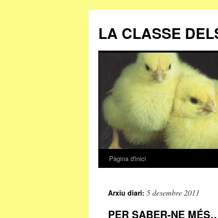
LA CLASSE DEL
Pàgina d'inici
Vés
al
5 desembre 2011
Arxiu diari:
contingut
PER SABER-NE MÉS