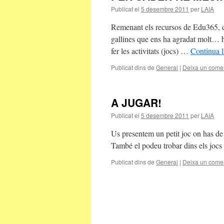
Publicat el
5 desembre 2011
per
LAIA
Remenant els recursos de Edu365, din
gallines que ens ha agradat molt… h
fer les activitats (jocs) …
Continua l
Publicat dins de
General
|
Deixa un comen
A JUGAR!
Publicat el
5 desembre 2011
per
LAIA
Us presentem un petit joc on has de 
També el podeu trobar dins els jo
Publicat dins de
General
|
Deixa un comen