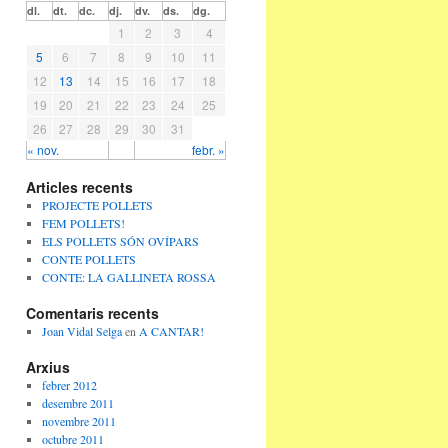
dl.
dt.
dc.
dj.
dv.
ds.
dg.
1
2
3
4
5
6
7
8
9
10
11
12
13
14
15
16
17
18
19
20
21
22
23
24
25
26
27
28
29
30
31
« nov.
febr. »
Articles recents
PROJECTE POLLETS
FEM POLLETS!
ELS POLLETS SÓN OVÍPARS
CONTE POLLETS
CONTE: LA GALLINETA ROSSA
Comentaris recents
Joan Vidal Selga
en
A CANTAR!
Arxius
febrer 2012
desembre 2011
novembre 2011
octubre 2011