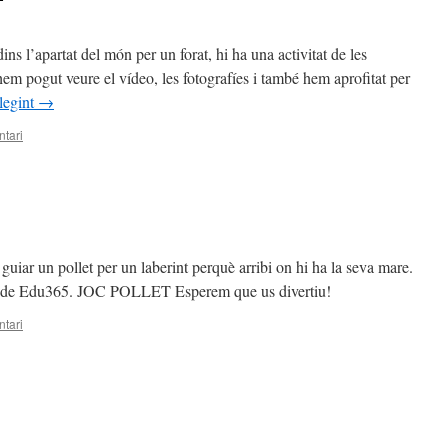
s l’apartat del món per un forat, hi ha una activitat de les
em pogut veure el vídeo, les fotografíes i també hem aprofitat per
legint
→
tari
guiar un pollet per un laberint perquè arribi on hi ha la seva mare.
cs de Edu365. JOC POLLET Esperem que us divertiu!
tari