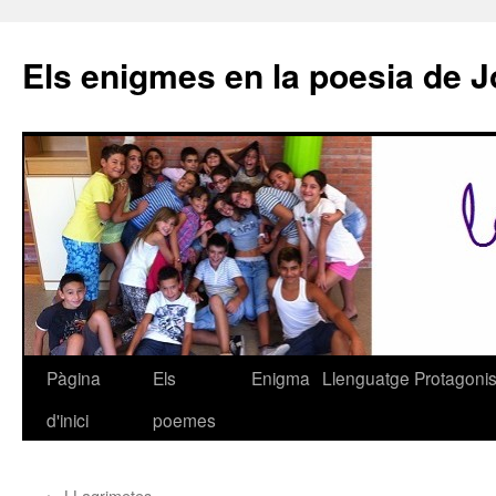
Els enigmes en la poesia de 
Pàgina
Els
Enigma
Llenguatge
Protagonis
Vés
d'inici
poemes
al
contingut
←
LLagrimetes