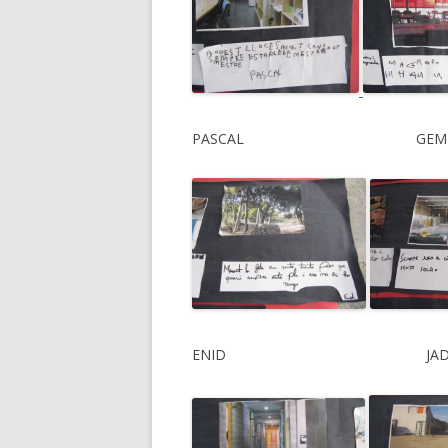
PASCAL G
ENID J