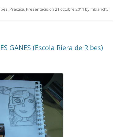
Ribes
,
Pràctica
,
Presentació
on
21 octubre 2011
by
mblanch5
.
GANES (Escola Riera de Ribes)