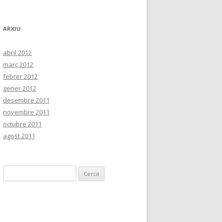
ARXIU
abril 2012
març 2012
febrer 2012
gener 2012
desembre 2011
novembre 2011
octubre 2011
agost 2011
C
e
r
c
a