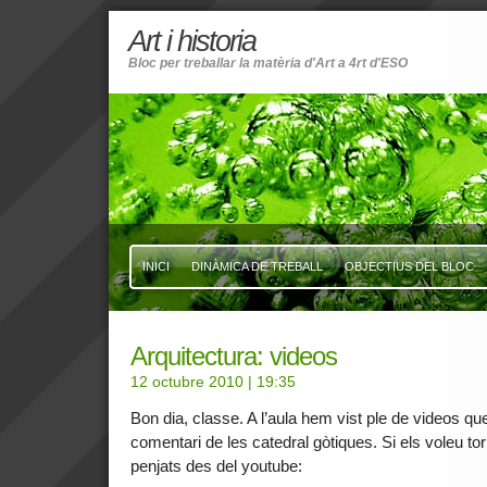
Art i historia
Bloc per treballar la matèria d'Art a 4rt d'ESO
INICI
DINÀMICA DE TREBALL
OBJECTIUS DEL BLOC
Arquitectura: videos
12 octubre 2010
| 19:35
Bon dia, classe. A l’aula hem vist ple de videos que
comentari de les catedral gòtiques. Si els voleu tor
penjats des del youtube: