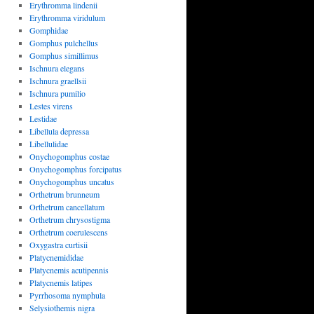
Erythromma lindenii
Erythromma viridulum
Gomphidae
Gomphus pulchellus
Gomphus simillimus
Ischnura elegans
Ischnura graellsii
Ischnura pumilio
Lestes virens
Lestidae
Libellula depressa
Libellulidae
Onychogomphus costae
Onychogomphus forcipatus
Onychogomphus uncatus
Orthetrum brunneum
Orthetrum cancellatum
Orthetrum chrysostigma
Orthetrum coerulescens
Oxygastra curtisii
Platycnemididae
Platycnemis acutipennis
Platycnemis latipes
Pyrrhosoma nymphula
Selysiothemis nigra