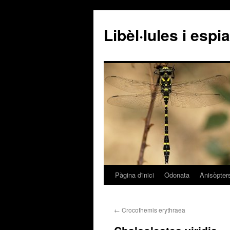
Libèl·lules i esp
Pàgina d'inici
Odonata
Anisòpter
Vés
al
←
Crocothemis erythraea
contingut