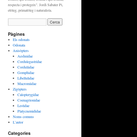
respecta i protegeix". Jordi Sabater Pi,
etòleg, primatòleg i naturalista.
Pàgines
Els odonats
Odonata
Anisòpters
Aeshnidae
Cordulegastridae
Corduliidae
Gomphidae
Libellulidae
Macromiidae
Zigòpters
Calopterygidae
Coenagrionidae
Lestidae
Platycnemididae
Noms comuns
L’autor
Categories