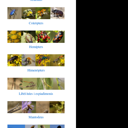
Coleòpters
Hemípters
Himenòpters
Libèl·lules i espiadimonis
Mantodeus