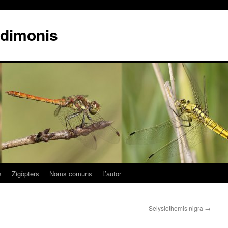
iadimonis
s
Zigòpters
Noms comuns
L’autor
Selysiothemis nigra
→