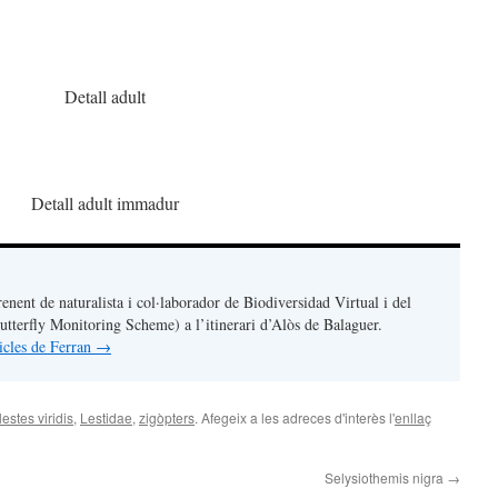
Detall adult
Detall adult immadur
renent de naturalista i col·laborador de Biodiversidad Virtual i del
terfly Monitoring Scheme) a l’itinerari d’Alòs de Balaguer.
ticles de Ferran
→
estes viridis
,
Lestidae
,
zigòpters
. Afegeix a les adreces d'interès l'
enllaç
Selysiothemis nigra
→