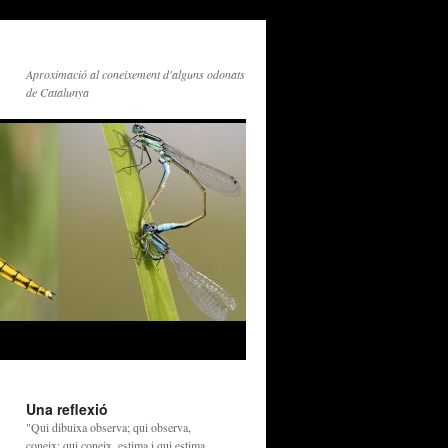
Aproximació al coneixement d'alguns odonats
de Catalunya
Una reflexió
"Qui dibuixa observa; qui observa,
coneix; qui coneix, estima i qui estima,