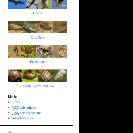
Ocells
Ortòpters
Papallones
Cargols i altres mol·lucs
Meta
Entra
RSS
dels articles
RSS
dels comentaris
WordPress.org