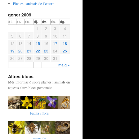
Plantes i animals de l’entorn
gener 2009
dl.
dt.
dc.
dj.
dv.
ds.
dg.
1
2
3
4
5
6
7
8
9
10
11
12
13
14
15
16
17
18
19
20
21
22
23
24
25
26
27
28
29
30
31
maig »
Altres blocs
Més informació sobre plantes i animals en
aquests altres blocs personals:
Fauna i flora
Aràcnids