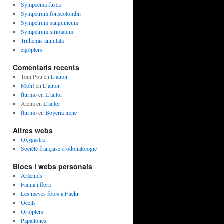
Sympecma fusca
Sympetrum fonscolombii
Sympetrum sanguineum
Sympetrum striolatum
Trithemis annulata
zigòpters
Comentaris recents
Toni Pou
en
L’autor
Moh!
en
L’autor
fturmo
en
L’autor
Alena
en
L’autor
fturmo
en
Boyeria irene
Altres webs
Oxygastra
Société française d’odonatologie
Blocs i webs personals
Aràcnids
Fauna i flora
Les meves fotos a Flickr
Ocells
Ortòpters
Papallones