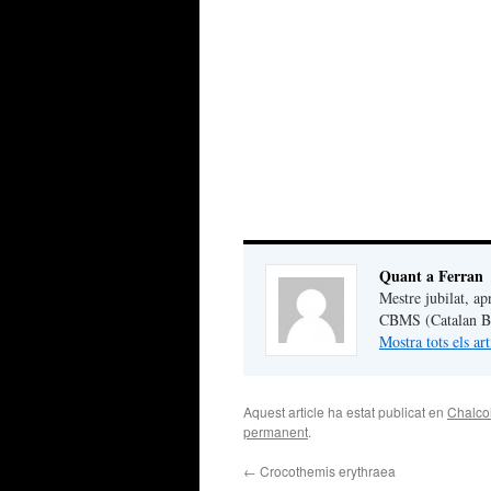
Quant a Ferran
Mestre jubilat, ap
CBMS (Catalan But
Mostra tots els ar
Aquest article ha estat publicat en
Chalcol
permanent
.
←
Crocothemis erythraea