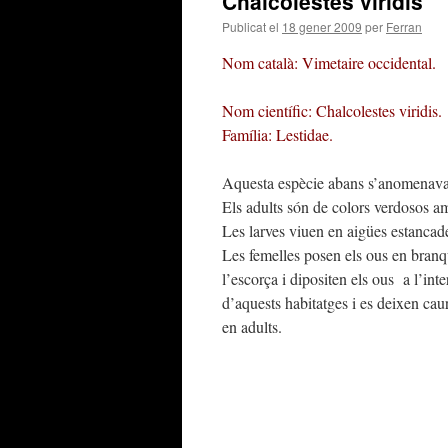
Chalcolestes viridis
Publicat el
18 gener 2009
per
Ferran
Nom català: Vimetaire occidental.
Nom científic: Chalcolestes viridis.
Família: Lestidae.
Aquesta espècie abans s’anomenav
Els adults són de colors verdosos am
Les larves viuen en aigües estancade
Les femelles posen els ous en branq
l’escorça i dipositen els ous a l’int
d’aquests habitatges i es deixen cau
en adults.