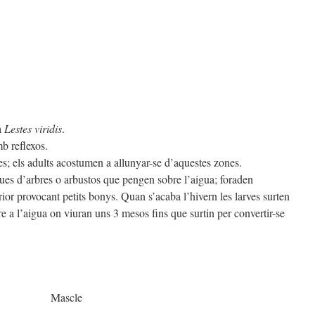
a
Lestes viridis
.
b reflexos.
s; els adults acostumen a allunyar-se d’aquestes zones.
ues d’arbres o arbustos que pengen sobre l’aigua; foraden
erior provocant petits bonys. Quan s’acaba l’hivern les larves surten
re a l’aigua on viuran uns 3 mesos fins que surtin per convertir-se
Mascle