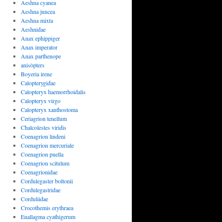
Aeshna cyanea
Aeshna juncea
Aeshna mixta
Aeshnidae
Anax ephippiger
Anax imperator
Anax parthenope
anisòpters
Boyeria irene
Calopterygidae
Calopteryx haemorrhoidalis
Calopteryx virgo
Calopteryx xanthostoma
Ceriagrion tenellum
Chalcolestes viridis
Coenagrion lindeni
Coenagrion mercuriale
Coenagrion puella
Coenagrion scitulum
Coenagrionidae
Cordulegaster boltonii
Cordulegastridae
Corduliidae
Crocothemis erythraea
Enallagma cyathigerum