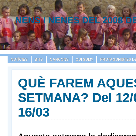
NENS I NENES DEL 2008 D
NOTÍCIES
BITS
CANÇONS
QUI SOM?
PROTAGONISTES DE
QUÈ FAREM AQUE
SETMANA? Del 12/0
16/03