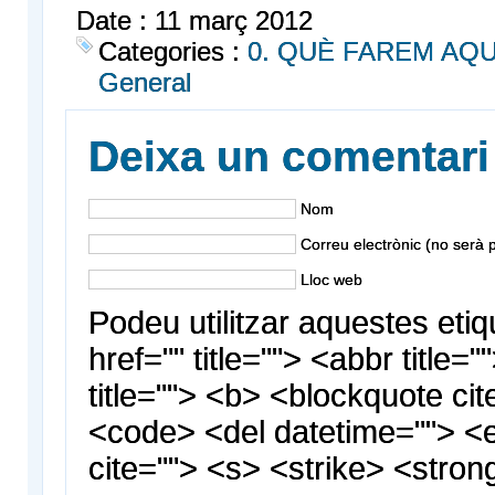
Date : 11 març 2012
Categories :
0. QUÈ FAREM AQ
General
Deixa un comentari
Nom
Correu electrònic (no serà p
Lloc web
Podeu utilitzar aquestes etiq
href="" title=""> <abbr title
title=""> <b> <blockquote cit
<code> <del datetime=""> <
cite=""> <s> <strike> <stron