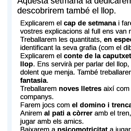
Aquesta setmana la dedicarem
descobrirem també el llop.
Explicarem el
cap de setmana
i fa
vostres explicacions al full ens van 
Treballarem les quantitats,
en especi
identificant la seva grafia (com el d
Explicarem el
conte de la caputxet
llop
. Ens servirà per parlar del llop
dolent que menja. També treballar
fantasia
.
Treballarem
noves lletres
així com
companys.
Farem jocs com
el domino i trenc
Anirem
al pati a còrrer
amb el tren,
jugar amb els amics.
Baixarem a
psicomotricitat
a jugar