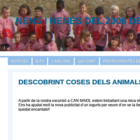
NENS I NENES DEL 2008 D
NOTÍCIES
BITS
CANÇONS
QUI SOM?
PROTAGONISTES DE
DESCOBRINT COSES DELS ANIMAL
A partir de la nostra excursió a CAN MAIOL estem treballant una mica el
Ens ha ajudat molt la nova publicitat d’un iogurts per veure d’on ve la 
quedat encantats!!