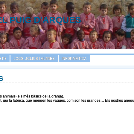
EL PUIG D'ARQUES
 P3
JOCS, JCLICS I ALTRES
INFORMÀTICA
S
s animals (els més bàsics de la granja).
llet, qui la fabrica, què mengen les vaques, com són les granges… Els nostres anegu