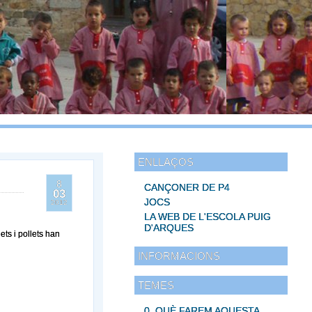
ENLLAÇOS
8
CANÇONER DE P4
03
JOCS
2012
LA WEB DE L'ESCOLA PUIG
D'ARQUES
ets i pollets han
INFORMACIONS
TEMES
0. QUÈ FAREM AQUESTA