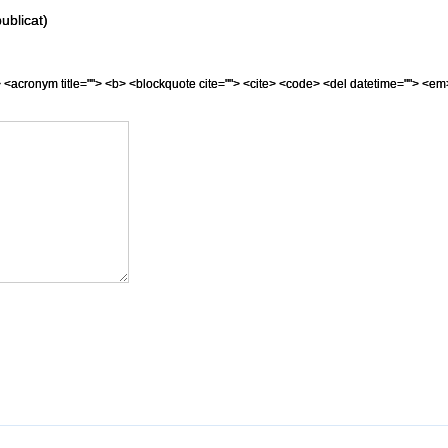
ublicat)
=""> <acronym title=""> <b> <blockquote cite=""> <cite> <code> <del datetime=""> <em