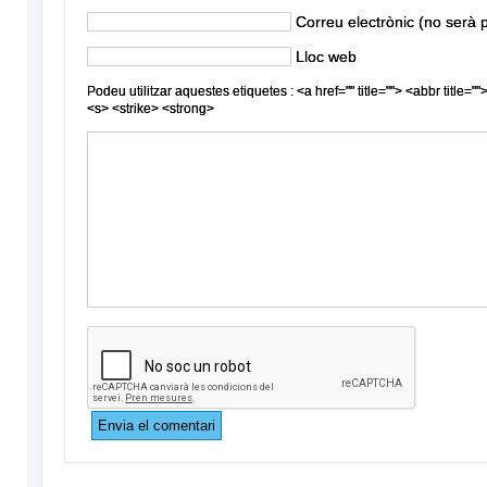
Correu electrònic (no serà p
Lloc web
Podeu utilitzar aquestes etiquetes : <a href="" title=""> <abbr title
<s> <strike> <strong>