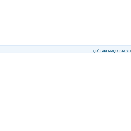
QUÈ FAREM AQUESTA SETM