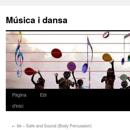
Música i dansa
Pàgina
Edi
Vés
d'inici
al
contingut
←
6è – Safe and Sound (Body Percussion)