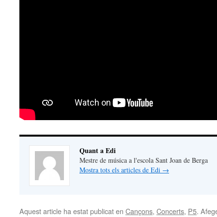
Quant a Edi
Mestre de música a l'escola Sant Joan de Berga
Mostra tots els articles de Edi
→
Aquest article ha estat publicat en
Cançons
,
Concerts
,
P5
. Afege