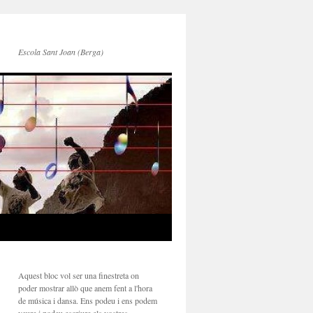
Escola Sant Joan (Berga)
Aquest bloc vol ser una finestreta on
poder mostrar allò que anem fent a l'hora
de música i dansa. Ens podeu i ens podem