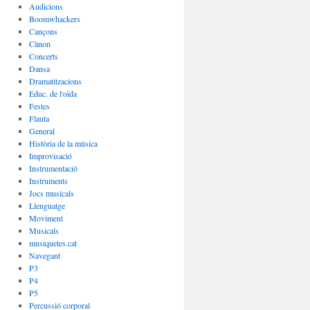
Audicions
Boomwhackers
Cançons
Cànon
Concerts
Dansa
Dramatitzacions
Educ. de l'oïda
Festes
Flauta
General
Història de la música
Improvisació
Instrumentació
Instruments
Jocs musicals
Llenguatge
Moviment
Musicals
musiquetes.cat
Navegant
P3
P4
P5
Percussió corporal