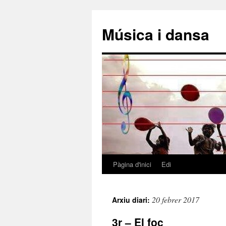
Música i dansa
Pàgina d'inici
Edi
Vés
al
20 febrer 2017
Arxiu diari:
contingut
3r – El foc