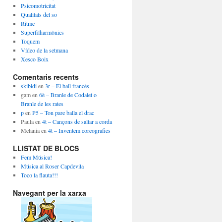
Psicomotricitat
Qualitats del so
Ritme
Superfilharmònics
Toquem
Vídeo de la setmana
Xesco Boix
Comentaris recents
skibidi
en
3r – El ball francès
gam
en
6è – Branle de Codalet o
Branle de les rates
p
en
P5 – Ton pare balla el drac
Paula
en
4t – Cançons de saltar a corda
Melania
en
4t – Inventem coreografies
LLISTAT DE BLOCS
Fem Música!
Música al Roser Capdevila
Toco la flauta!!!
Navegant per la xarxa