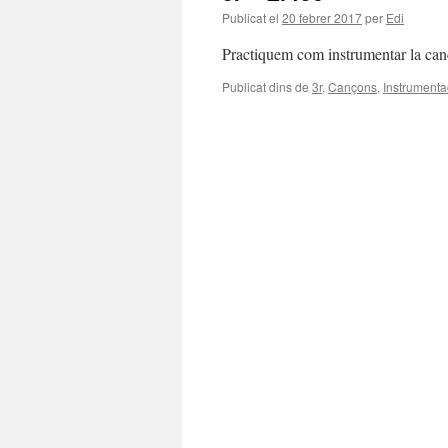
Publicat el
20 febrer 2017
per
Edi
Practiquem com instrumentar la can
Publicat dins de
3r
,
Cançons
,
Instrumenta