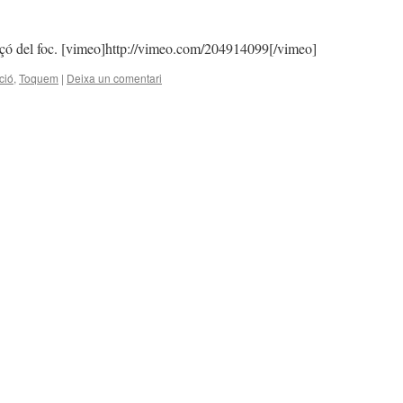
çó del foc. [vimeo]http://vimeo.com/204914099[/vimeo]
ció
,
Toquem
|
Deixa un comentari