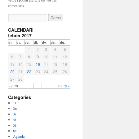
veure i podeu escriure els vostres
comentaris.
CALENDARI
febrer 2017
dl.
dt.
dc.
dj.
dv.
ds.
dg.
1
2
3
4
5
6
7
8
9
10
11
12
13
14
15
16
17
18
19
20
21
22
23
24
25
26
27
28
« gen.
març »
Categories
1r
2n
3r
4t
5è
6è
Agenda