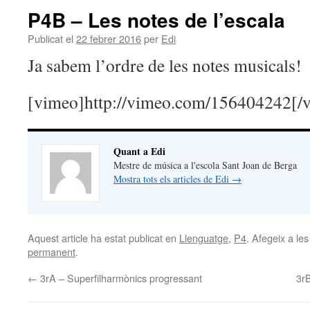
P4B – Les notes de l’escala
Publicat el
22 febrer 2016
per
Edi
Ja sabem l’ordre de les notes musicals!
[vimeo]http://vimeo.com/156404242[/
Quant a Edi
Mestre de música a l'escola Sant Joan de Berga
Mostra tots els articles de Edi
→
Aquest article ha estat publicat en
Llenguatge
,
P4
. Afegeix a les
permanent
.
←
3rA – Superfilharmònics progressant
3r