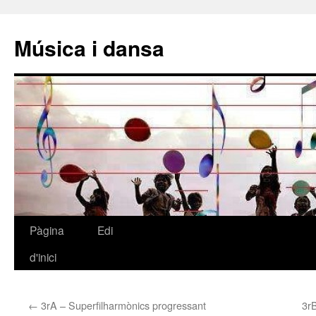
Música i dansa
Pàgina
Edi
Vés
d'inici
al
contingut
←
3rA – Superfilharmònics progressant
3r