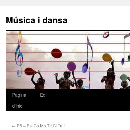
Música i dansa
Pàgina
Edi
Vés
d'inici
al
contingut
←
P5 – Psi.Co.Mo.Tri.Ci.Tat!