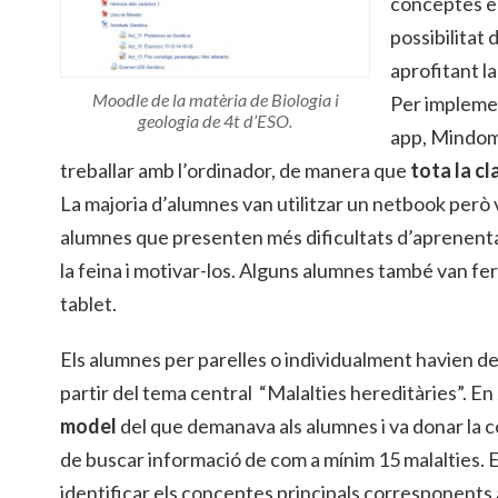
conceptes en
possibilitat 
aprofitant la
Moodle de la matèria de Biologia i
Per implemen
geologia de 4t d’ESO.
app, Mindom
treballar amb l’ordinador, de manera que
tota la cl
La majoria d’alumnes van utilitzar un netbook però va
alumnes que presenten més dificultats d’aprenentatg
la feina i motivar-los. Alguns alumnes també van fer
tablet.
Els alumnes per parelles o individualment havien d
partir del tema central “Malalties hereditàries”. En
model
del que demanava als alumnes i va donar la 
de buscar informació de com a mínim 15 malalties. 
identificar els conceptes principals corresponents a