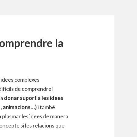
comprendre la
n idees complexes
ifícils de comprendre i
da
donar suport a les idees
o, animacions…)
i també
plasmar les idees de manera
concepte si les relacions que