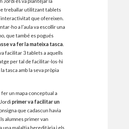
 Jordi es va plantejar la
de treballar utilitzant tablets
 interactivitat que ofereixen.
tar-ho a l’aula va escollir una
o, que també es pogués
asse va fer la mateixa tasca
.
 facilitar 3 tablets a aquells
e per tal de facilitar-los-hi
 la tasca amb la seva pròpia
e fer un mapa conceptual a
 Jordi
primer va facilitar un
consigna que cadascun havia
Els alumnes primer van
 una malaltia hereditària i els