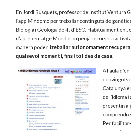
En Jordi Busquets, professor de Institut Ventura Ga
l’app Mindomo per treballar continguts de genètica
Biologia i Geologia de 4t d’ESO. Habitualment en Jord
d’aprenentatge Moodle on penja recursos i activita
manera poden
treballar autònomament recuperant 
qualsevol moment i, fins i tot des de casa
.
A l’aula d’en
nouvinguts q
Catalunya e
de l’idioma 
presentin al
comprendre e
Per facilitar