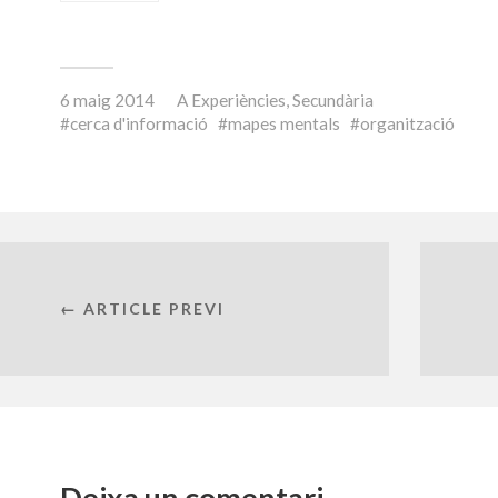
6 maig 2014
A
Experiències
,
Secundària
cerca d'informació
mapes mentals
organització
← ARTICLE PREVI
Deixa un comentari