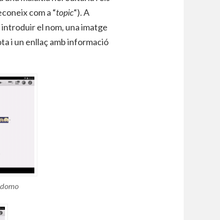
reconeix com a “
topic
“). A
 introduir el nom, una imatge
ta i un enllaç amb informació
indomo