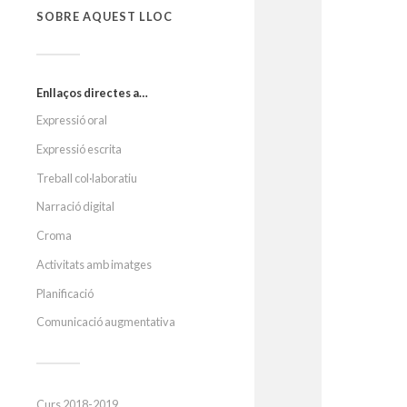
SOBRE AQUEST LLOC
Enllaços directes a…
Expressió oral
Expressió escrita
Treball col·laboratiu
Narració digital
Croma
Activitats amb imatges
Planificació
Comunicació augmentativa
Curs 2018-2019