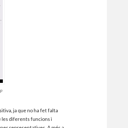
pp
itiva, ja que no ha fet falta
 les diferents funcions i
icones representatives. A més a