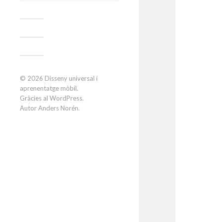
© 2026
Disseny universal i
aprenentatge mòbil
.
Gràcies al
WordPress
.
Autor
Anders Norén
.