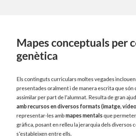
Mapes conceptuals per 
genètica
Els continguts curriculars moltes vegades incloue
presentades oralment i de manera escrita que són d
assimilar per part de l’alumnat. Resulta de gran aju
amb recursos en diversos formats (imatge, víde
representar-les amb
mapes mentals
que permeten 
gràfica, posant en relleu la jerarquia dels diversos 
s’estableixen entre ells.