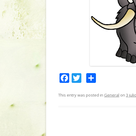
F
T
C
ac
w
o
e
itt
m
This entry was posted in
General
on
3 juli
b
er
p
o
ar
o
te