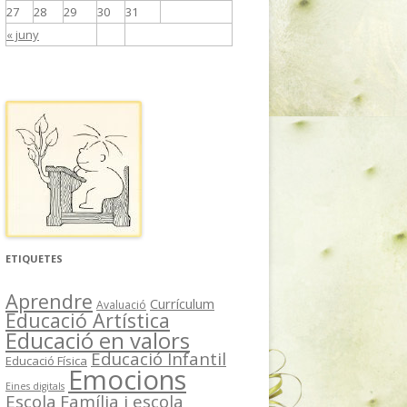
27
28
29
30
31
« juny
ETIQUETES
Aprendre
Currículum
Avaluació
Educació Artística
Educació en valors
Educació Infantil
Educació Física
Emocions
Eines digitals
Escola
Família i escola