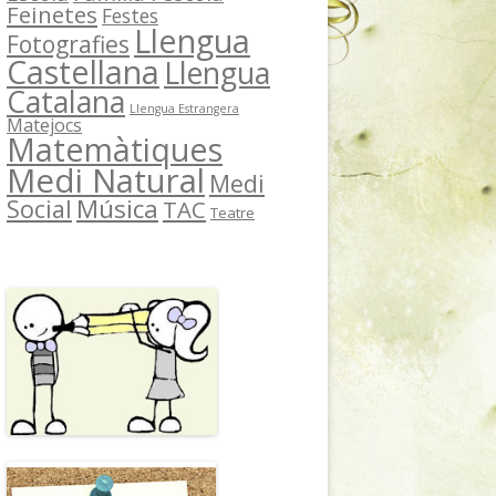
Feinetes
Festes
Llengua
Fotografies
Castellana
Llengua
Catalana
Llengua Estrangera
Matejocs
Matemàtiques
Medi Natural
Medi
Música
Social
TAC
Teatre