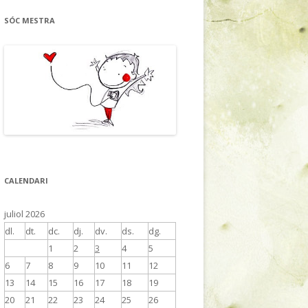
SÓC MESTRA
CALENDARI
juliol 2026
dl.
dt.
dc.
dj.
dv.
ds.
dg.
1
2
3
4
5
6
7
8
9
10
11
12
13
14
15
16
17
18
19
20
21
22
23
24
25
26