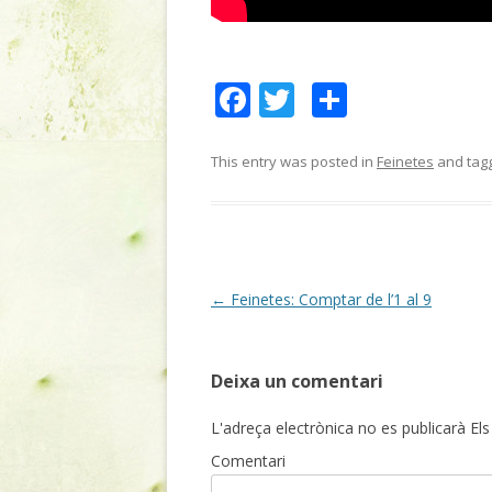
F
T
C
ac
w
o
e
itt
m
This entry was posted in
Feinetes
and tag
b
er
p
o
ar
o
te
k
ix
Post
←
Feinetes: Comptar de l’1 al 9
navigation
Deixa un comentari
L'adreça electrònica no es publicarà
Els
Comentari