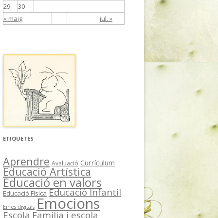
29
30
« maig
jul. »
ETIQUETES
Aprendre
Currículum
Avaluació
Educació Artística
Educació en valors
Educació Infantil
Educació Física
Emocions
Eines digitals
Escola
Família i escola