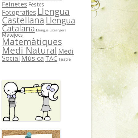
Feinetes
Festes
Llengua
Fotografies
Castellana
Llengua
Catalana
Llengua Estrangera
Matejocs
Matemàtiques
Medi Natural
Medi
Música
Social
TAC
Teatre