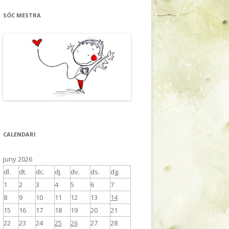
SÓC MESTRA
CALENDARI
juny 2026
dl.
dt.
dc.
dj.
dv.
ds.
dg.
1
2
3
4
5
6
7
8
9
10
11
12
13
14
15
16
17
18
19
20
21
22
23
24
25
26
27
28