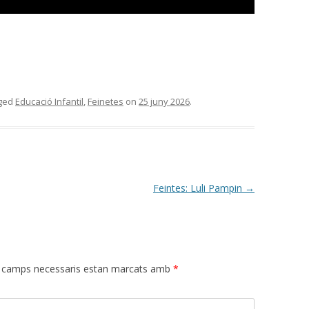
ged
Educació Infantil
,
Feinetes
on
25 juny 2026
.
Feintes: Luli Pampin
→
 camps necessaris estan marcats amb
*