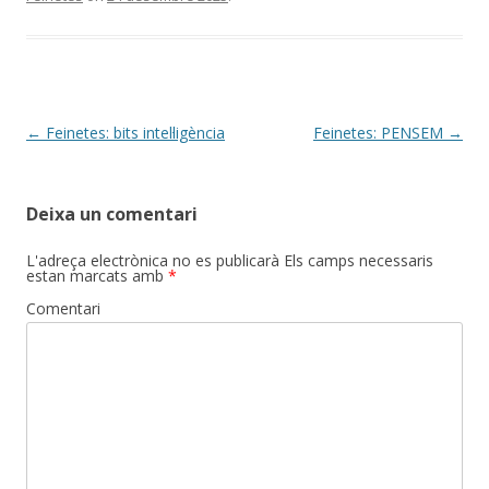
b
er
p
o
ar
o
te
k
ix
Post
←
Feinetes: bits intel·ligència
Feinetes: PENSEM
→
navigation
Deixa un comentari
L'adreça electrònica no es publicarà
Els camps necessaris
estan marcats amb
*
Comentari