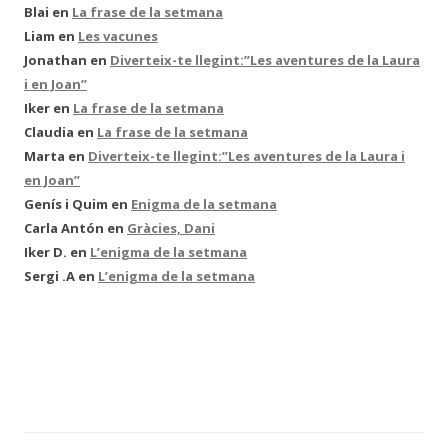
Blai
en
La frase de la setmana
Liam
en
Les vacunes
Jonathan
en
Diverteix-te llegint:”Les aventures de la Laura
i en Joan”
Iker
en
La frase de la setmana
Claudia
en
La frase de la setmana
Marta
en
Diverteix-te llegint:”Les aventures de la Laura i
en Joan”
Genís i Quim
en
Enigma de la setmana
Carla Antón
en
Gràcies, Dani
Iker D.
en
L’enigma de la setmana
Sergi .A
en
L’enigma de la setmana