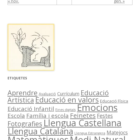
« nov.
gen. »
ETIQUETES
Aprendre
Educació
Currículum
Avaluació
Educació en valors
Artística
Educació Física
Emocions
Educació Infantil
Eines digitals
Feinetes
Escola
Família i escola
Festes
Llengua Castellana
Fotografies
Llengua Catalana
Matejocs
Llengua Estrangera
Medi Natural
Matemàtiques