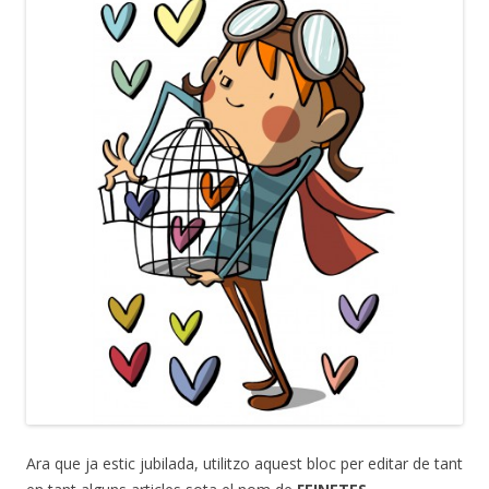
Ara que ja estic jubilada, utilitzo aquest bloc per editar de tant