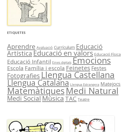
ETIQUETES
Aprendre
Educació
Currículum
Avaluació
Educació en valors
Artística
Educació Física
Emocions
Educació Infantil
Eines digitals
Feinetes
Escola
Família i escola
Festes
Llengua Castellana
Fotografies
Llengua Catalana
Matejocs
Llengua Estrangera
Medi Natural
Matemàtiques
Música
Medi Social
TAC
Teatre