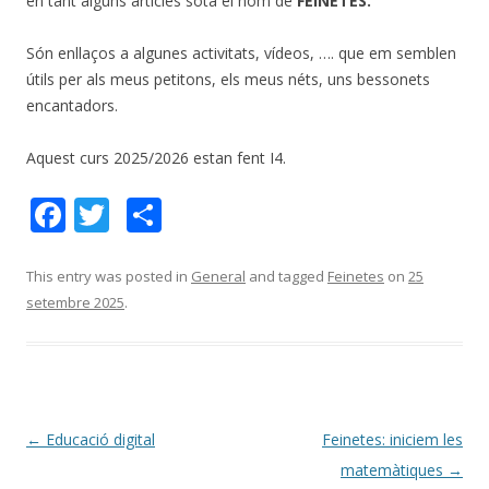
en tant alguns articles sota el nom de
FEINETES.
Són enllaços a algunes activitats, vídeos, …. que em semblen
útils per als meus petitons, els meus néts, uns bessonets
encantadors.
Aquest curs 2025/2026 estan fent I4.
F
T
C
ac
w
o
e
itt
m
This entry was posted in
General
and tagged
Feinetes
on
25
setembre 2025
.
b
er
p
o
ar
o
te
k
ix
Post
←
Educació digital
Feinetes: iniciem les
navigation
matemàtiques
→