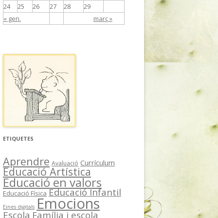
24
25
26
27
28
29
« gen.
març »
ETIQUETES
Aprendre
Currículum
Avaluació
Educació Artística
Educació en valors
Educació Infantil
Educació Física
Emocions
Eines digitals
Escola
Família i escola