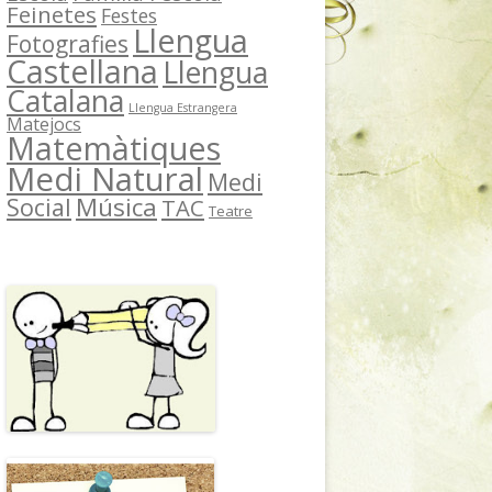
Feinetes
Festes
Llengua
Fotografies
Castellana
Llengua
Catalana
Llengua Estrangera
Matejocs
Matemàtiques
Medi Natural
Medi
Música
Social
TAC
Teatre