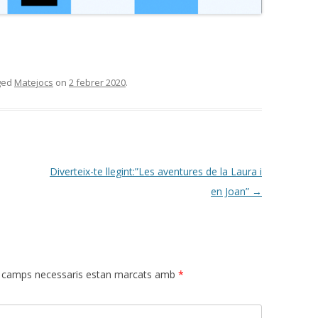
ged
Matejocs
on
2 febrer 2020
.
Diverteix-te llegint:”Les aventures de la Laura i
en Joan”
→
 camps necessaris estan marcats amb
*