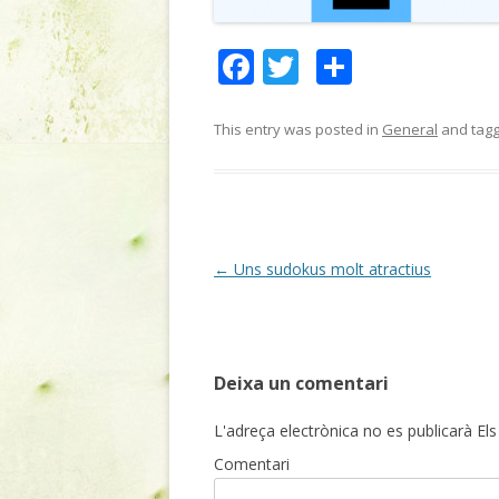
F
T
C
ac
w
o
e
itt
m
This entry was posted in
General
and tag
b
er
p
o
ar
o
te
k
ix
Post
←
Uns sudokus molt atractius
navigation
Deixa un comentari
L'adreça electrònica no es publicarà
Els
Comentari