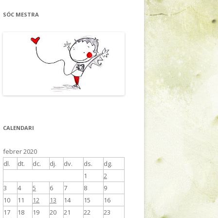
SÓC MESTRA
CALENDARI
febrer 2020
dl.
dt.
dc.
dj.
dv.
ds.
dg.
1
2
3
4
5
6
7
8
9
10
11
12
13
14
15
16
17
18
19
20
21
22
23