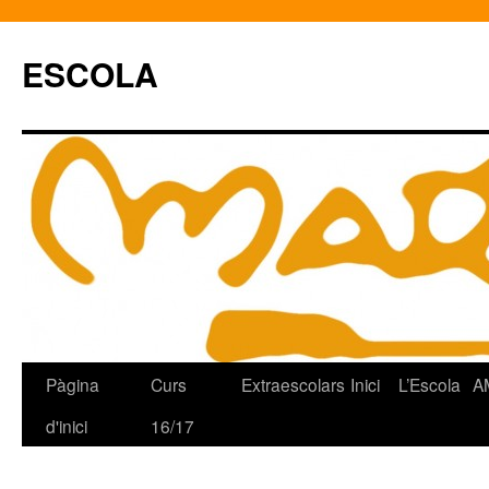
ESCOLA
Pàgina
Curs
Extraescolars
Inici
L’Escola
A
Vés
d'inici
16/17
al
contingut