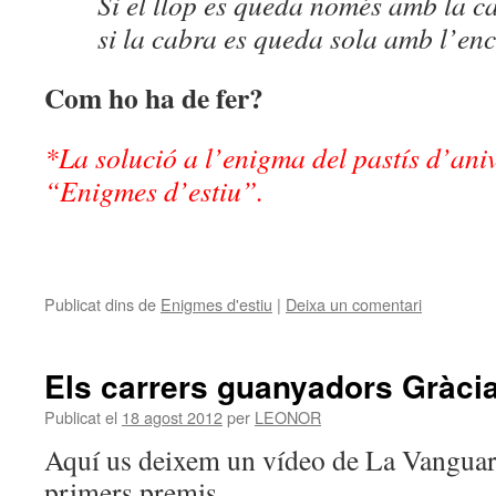
Si el llop es queda només amb la c
si la cabra es queda sola amb l’en
Com ho ha de fer?
*La solució a l’enigma del pastís d’aniv
“Enigmes d’estiu”.
Publicat dins de
Enigmes d'estiu
|
Deixa un comentari
Els carrers guanyadors Gràci
Publicat el
18 agost 2012
per
LEONOR
Aquí us deixem un vídeo de La Vanguard
primers premis.