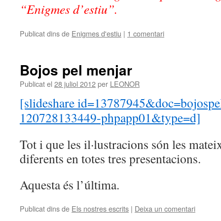
“Enigmes d’estiu”.
Publicat dins de
Enigmes d'estiu
|
1 comentari
Bojos pel menjar
Publicat el
28 juliol 2012
per
LEONOR
[slideshare id=13787945&doc=bojospe
120728133449-phpapp01&type=d]
Tot i que les il·lustracions són les mateix
diferents en totes tres presentacions.
Aquesta és l’última.
Publicat dins de
Els nostres escrits
|
Deixa un comentari