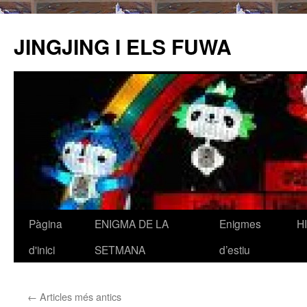
JINGJING I ELS FUWA
Pàgina
ENIGMA DE LA
Enigmes
H
Vés
d'inici
SETMANA
d’estiu
al
contingut
←
Articles més antics