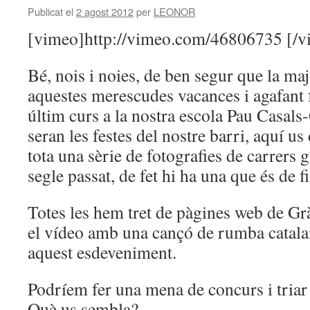
Publicat el
2 agost 2012
per
LEONOR
[vimeo]http://vimeo.com/46806735 [/v
Bé, nois i noies, de ben segur que la ma
aquestes merescudes vacances i agafant f
últim curs a la nostra escola Pau Casals
seran les festes del nostre barri, aquí 
tota una sèrie de fotografies de carrers g
segle passat, de fet hi ha una que és de f
Totes les hem tret de pàgines web de G
el vídeo amb una cançó de rumba catala
aquest esdeveniment.
Podríem fer una mena de concurs i triar
Què us sembla?