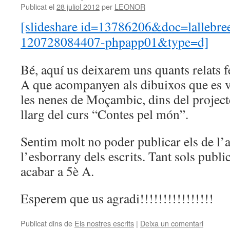
Publicat el
28 juliol 2012
per
LEONOR
[slideshare id=13786206&doc=lallebreel
120728084407-phpapp01&type=d]
Bé, aquí us deixarem uns quants relats f
A que acompanyen als dibuixos que es va
les nenes de Moçambic, dins del projecte
llarg del curs “Contes pel món”.
Sentim molt no poder publicar els de l’a
l’esborrany dels escrits. Tant sols publi
acabar a 5è A.
Esperem que us agradi!!!!!!!!!!!!!!!!
Publicat dins de
Els nostres escrits
|
Deixa un comentari