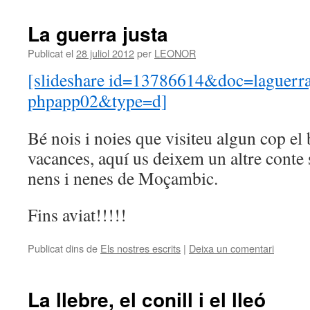
La guerra justa
Publicat el
28 juliol 2012
per
LEONOR
[slideshare id=13786614&doc=laguerr
phpapp02&type=d]
Bé nois i noies que visiteu algun cop el 
vacances, aquí us deixem un altre conte 
nens i nenes de Moçambic.
Fins aviat!!!!!
Publicat dins de
Els nostres escrits
|
Deixa un comentari
La llebre, el conill i el lleó