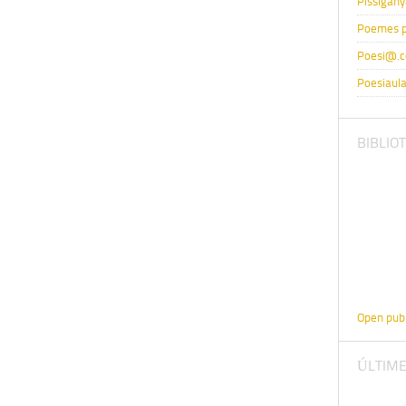
Pissigany
Poemes p
Poesi@.
Poesiaul
BIBLIOT
Open publ
ÚLTIME