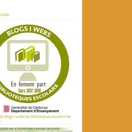
escola
 de blogs i webs de biblioteques escolars de
a