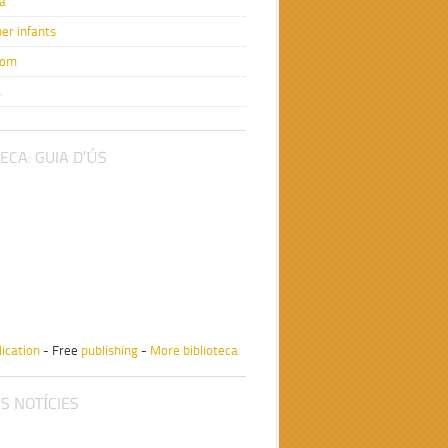
a
er infants
com
a
ECA: GUIA D’ÚS
ication
- Free
publishing
-
More biblioteca
S NOTÍCIES