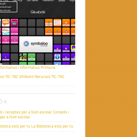
formatius i informatius Primària
Recursos TIC-TAC
Ó A:
Consells i
er a l'èxit escolar
La Biblioteca està per tu