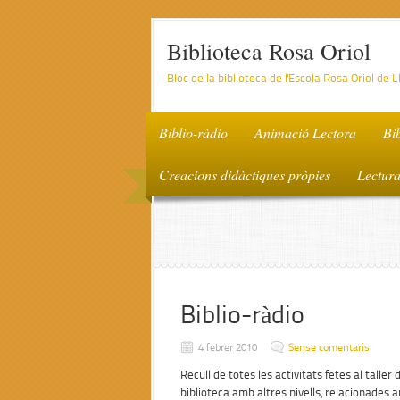
Biblioteca Rosa Oriol
Bloc de la biblioteca de l'Escola Rosa Oriol de 
Biblio-ràdio
Animació Lectora
Bi
Creacions didàctiques pròpies
Lectur
Biblio-ràdio
4 febrer 2010
Sense comentaris
Recull de totes les activitats fetes al taller d
biblioteca amb altres nivells, relacionades am