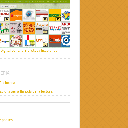
Digital per a la Biblioteca Escolar de
ERIA
Biblioteca
ions per a l'Impuls de la lectura
e poetes