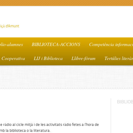
Lliçà d'Amunt
blio-alumnes
BIBLIOTECA-ACCIONS
Competència informac
a Cooperativa
LIJ i Biblioteca
Llibre-fòrum
Tertúlies literà
BIBLIO
e ràdio al cicle mitjà i de les activitats ràdio fetes a l’hora de
b la biblioteca o la literatura.