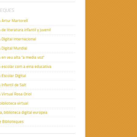
TEQUES
a Artur Martorell
 de literatura infantil y juvenil
 Digital Internacional
a Digital Mundial
a en veu alta "a media voz"
a escolar com a eina educativa
 Escolar Digital
 Infantil de Salt
a Virtual Rosa Oriol
 biblioteca virtual
, biblioteca digital europea
e Biblioteques