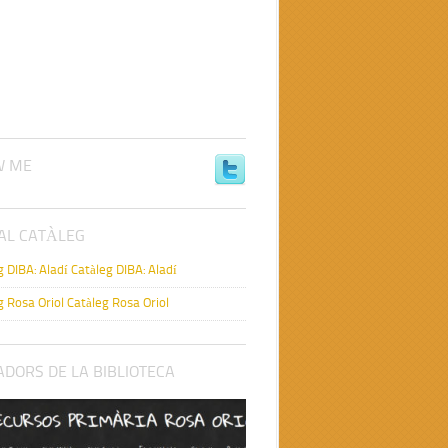
W ME
AL CATÀLEG
Catàleg DIBA: Aladí
Catàleg Rosa Oriol
DORS DE LA BIBLIOTECA