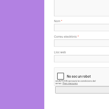
Nom
*
Correu electrònic
*
Lloc web