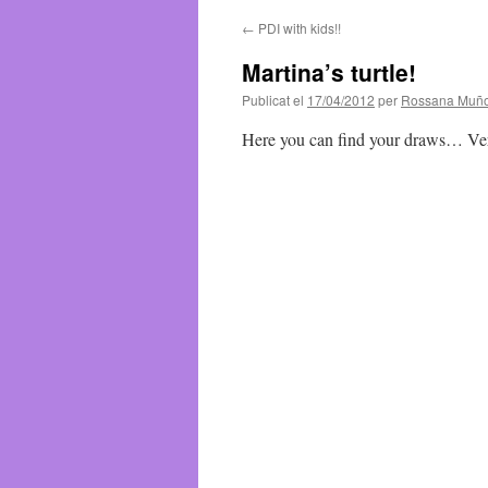
←
PDI with kids!!
contingut
Martina’s turtle!
Publicat el
17/04/2012
per
Rossana Muñ
Here you can find your draws… Ve