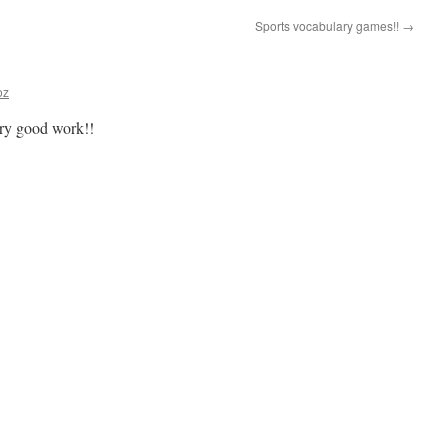
Sports vocabulary games!!
→
oz
ry good work!!