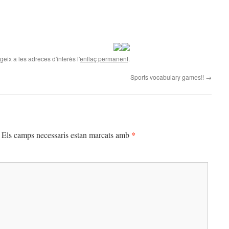
egeix a les adreces d'interès l'
enllaç permanent
.
Sports vocabulary games!!
→
*
Els camps necessaris estan marcats amb