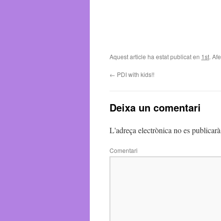
Aquest article ha estat publicat en
1st
. Af
←
PDI with kids!!
Deixa un comentari
L'adreça electrònica no es publicarà
Comentari