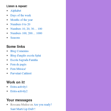
Listen & repeat!
Alphabet
Days of the week
Months of the year
Numbers 0 to 20
Numbers 10, 20, 30… 100
Numbers 100, 200… 1000
Seasons
Some links
Blog Comenius
Blog d'anglès escola Splai
Escola Sagrada Família
Fem de pagès
Fem Música!
Parvulari Calderet
Work on it!
Extra-activity1
Extra-activity2
Your messages
Rossana Muñoz
en
Are you ready?
Sant Marti Lip Dub!!