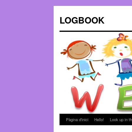
LOGBOOK
Pàgina d'inici
Hello!
Look up in th
Vés
al