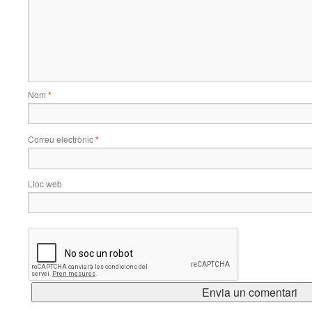
Nom
*
Correu electrònic
*
Lloc web