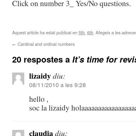
Click on number 3_ Yes/No questions.
Aquest article ha estat publicat en
5th
,
6th
. Afegeix a les adreces
←
Cardinal and ordinal numbers
20 respostes a
It’s time for rev
lizaidy
diu:
08/11/2010 a les 9:28
hello ,
soc la lizaidy holaaaaaaaaaaaaaaaa
claudia
diu: