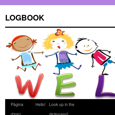
LOGBOOK
Pàgina
Hello!
Look up in the
Vés
d'inici
dictionary!!
al