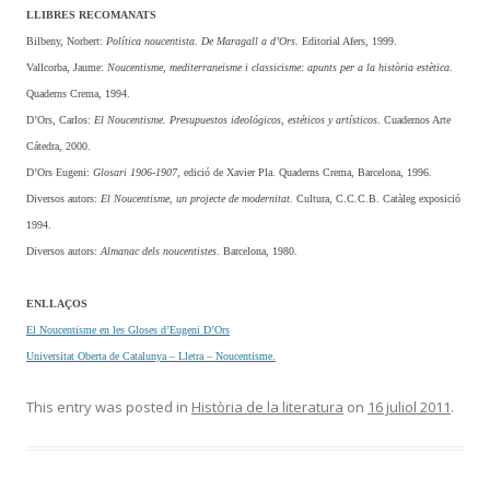
LLIBRES RECOMANATS
Bilbeny
,
Norbert:
Política noucentista. De Maragall a d’Ors
. Editorial Afers, 1999.
Vallcorba, Jaume:
Noucentisme, mediterraneisme i classicisme: apunts per a la història estètica
.
Quaderns Crema, 1994.
D’Ors,
Carlos:
El Noucentisme. Presupuestos ideológicos, estéticos y artísticos
. Cuadernos Arte
Cátedra, 2000.
D’Ors Eugeni:
Glosari 1906-1907,
edició de Xavier Pla. Quaderns Crema, Barcelona, 1996.
Diversos autors:
El Noucentisme, un projecte de modernitat.
Cultura, C.C.C.B. Catàleg exposició
1994.
Diversos autors:
Almanac dels noucentistes
. Barcelona, 1980.
ENLLAÇOS
El Noucentisme en les Gloses d’Eugeni D’Ors
Universitat Oberta de Catalunya – Lletra – Noucentisme.
This entry was posted in
Història de la literatura
on
16 juliol 2011
.