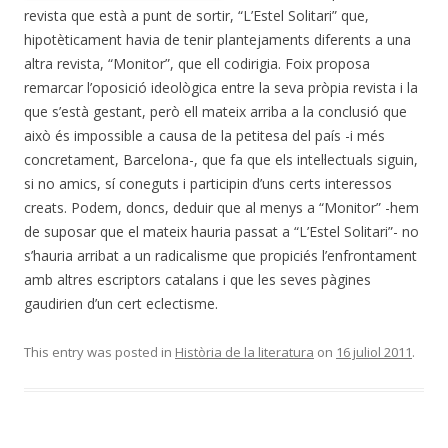
revista que està a punt de sortir, “L’Estel Solitari” que,
hipotèticament havia de tenir plantejaments diferents a una
altra revista, “Monitor”, que ell codirigia. Foix proposa
remarcar l’oposició ideològica entre la seva pròpia revista i la
que s’està gestant, però ell mateix arriba a la conclusió que
això és impossible a causa de la petitesa del país -i més
concretament, Barcelona-, que fa que els intel·lectuals siguin,
si no amics, sí coneguts i participin d’uns certs interessos
creats. Podem, doncs, deduir que al menys a “Monitor” -hem
de suposar que el mateix hauria passat a “L’Estel Solitari”- no
s’hauria arribat a un radicalisme que propiciés l’enfrontament
amb altres escriptors catalans i que les seves pàgines
gaudirien d’un cert eclectisme.
This entry was posted in
Història de la literatura
on
16 juliol 2011
.