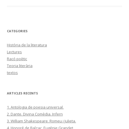
CATEGORIES
Història de la literatura
Lectures
Racó poètic
Teoria literària
textos
ARTICLES RECENTS
1. Antologia de poesia universal.
2. Dante. Divina Comèdia. Infern
3. William Shakespeare. Romeu i Julieta.
4. Honoré de Balzac. Eugénie Grandet.