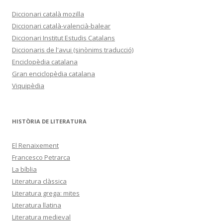
Diccionari català mozilla
Diccionari català-valencià-balear
Diccionari Institut Estudis Catalans
Diccionaris de l'avui (sinònims traducció)
Enciclopèdia catalana
Gran enciclopèdia catalana
Viquipèdia
HISTÒRIA DE LITERATURA
El Renaixement
Francesco Petrarca
La bíblia
Literatura clàssica
Literatura grega: mites
Literatura llatina
Literatura medieval