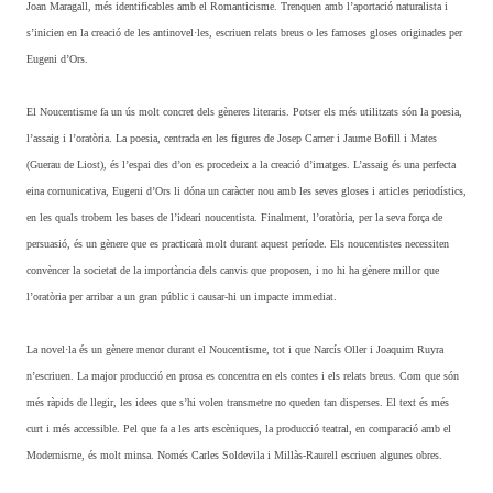
Joan Maragall, més identificables amb el Romanticisme. Trenquen amb l’aportació naturalista i
s’inicien en la creació de les antinovel·les, escriuen relats breus o les famoses gloses originades per
Eugeni d’Ors.
El Noucentisme fa un ús molt concret dels gèneres literaris. Potser els més utilitzats són la poesia,
l’assaig i l’oratòria. La poesia, centrada en les figures de Josep Carner i Jaume Bofill i Mates
(Guerau de Liost), és l’espai des d’on es procedeix a la creació d’imatges. L’assaig és una perfecta
eina comunicativa, Eugeni d’Ors li dóna un caràcter nou amb les seves gloses i articles periodístics,
en les quals trobem les bases de l’ideari noucentista. Finalment, l’oratòria, per la seva força de
persuasió, és un gènere que es practicarà molt durant aquest període. Els noucentistes necessiten
convèncer la societat de la importància dels canvis que proposen, i no hi ha gènere millor que
l’oratòria per arribar a un gran públic i causar-hi un impacte immediat.
La novel·la és un gènere menor durant el Noucentisme, tot i que Narcís Oller i Joaquim Ruyra
n’escriuen. La major producció en prosa es concentra en els contes i els relats breus. Com que són
més ràpids de llegir, les idees que s’hi volen transmetre no queden tan disperses. El text és més
curt i més accessible. Pel que fa a les arts escèniques, la producció teatral, en comparació amb el
Modernisme, és molt minsa. Només Carles Soldevila i Millàs-Raurell escriuen algunes obres.