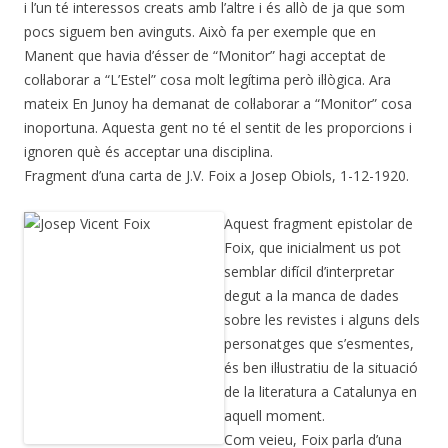
i l’un té interessos creats amb l’altre i és allò de ja que som
pocs siguem ben avinguts. Això fa per exemple que en
Manent que havia d’ésser de “Monitor” hagi acceptat de
col·laborar a “L’Estel” cosa molt legítima però il·lògica. Ara
mateix En Junoy ha demanat de col·laborar a “Monitor” cosa
inoportuna. Aquesta gent no té el sentit de les proporcions i
ignoren què és acceptar una disciplina.
Fragment d’una carta de J.V. Foix a Josep Obiols, 1-12-1920.
Aquest fragment epistolar de
Foix, que inicialment us pot
semblar difícil d’interpretar
degut a la manca de dades
sobre les revistes i alguns dels
personatges que s’esmentes,
és ben il·lustratiu de la situació
de la literatura a Catalunya en
aquell moment.
Com veieu, Foix parla d’una