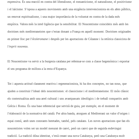
expressiva. És una reacció en contra del liberalisme, el romanticisme, el naturalisme, el positivisme
i el laïcisme. S’oposa a aquests moviments amb una exigència intervencionista en els afers públics,
un renovat espiritualisme, i una major importància de la voluntat en contra de la dada més
empírica. Valora més la intel·ligència que la sensibilitat. El Noucentisme coincideix més amb les
doctrines més mediterraneistes que s’estan donant a França en aquell moment. Doctrines originades
en primer lloc per l’
école
romane
i després per les aportacions de Cézanne i la retòrica classicista de
l
’esprit
nouveau
.
El Noucentisme va servir a la burgesia catalana per refermar-se com a classe hegemònica i exportar
el seu programa de millora a la resta d’Espanya.
Tot i aquesta actitud clarament reactiva i regeneracionista, hi ha dos conceptes, no tan nous, que
ajuden a constituir l’ideari dels noucentismes: el classicisme i el mediterraneisme. El món clàssic
els contextualitza amb una arrel cultural i uns avantpassats ideològics i de treball compartits amb
Grècia i Roma. És una base referencial que servirà de guia, per exemple, en el moment de
l’elaboració de la normativa del català. Per altra banda, atorguen al Mediterrani un valor d’origen i
espai comú, amb unes constants heretades, també, pels catalans. Les noves aportacions que fan els
noucentistes volen ser un model mesurat de canvi, però un canvi que de seguida esdevingui
tradició. La tradició dóna identitat, s’està creant una nova Catalunya, però una Catalunya molt