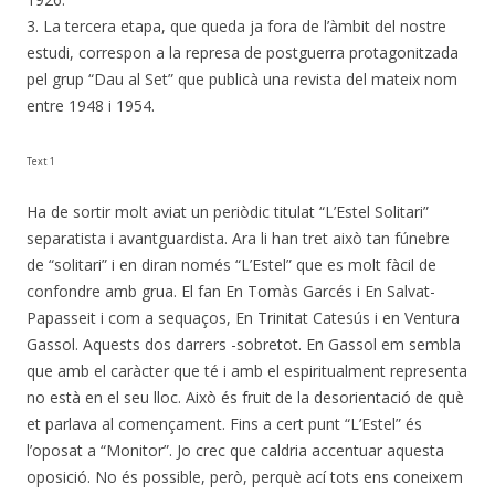
3. La tercera etapa, que queda ja fora de l’àmbit del nostre
estudi, correspon a la represa de postguerra protagonitzada
pel grup “Dau al Set” que publicà una revista del mateix nom
entre 1948 i 1954.
Text 1
Ha de sortir molt aviat un periòdic titulat “L’Estel Solitari”
separatista i avantguardista. Ara li han tret això tan fúnebre
de “solitari” i en diran només “L’Estel” que es molt fàcil de
confondre amb grua. El fan En Tomàs Garcés i En Salvat-
Papasseit i com a sequaços, En Trinitat Catesús i en Ventura
Gassol. Aquests dos darrers -sobretot. En Gassol em sembla
que amb el caràcter que té i amb el espiritualment representa
no està en el seu lloc. Això és fruit de la desorientació de què
et parlava al començament. Fins a cert punt “L’Estel” és
l’oposat a “Monitor”. Jo crec que caldria accentuar aquesta
oposició. No és possible, però, perquè ací tots ens coneixem