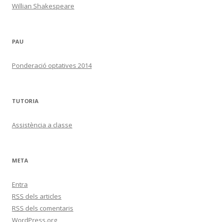
Willian Shakespeare
PAU
Ponderació optatives 2014
TUTORIA
Assistència a classe
META
Entra
RSS
dels articles
RSS
dels comentaris
WordPress.org