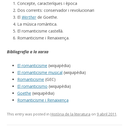
Concepte, caracteríques i època
Dos corrents: conservador i revolucionari
El
Werther
de Goethe.
La música romàntica.
El romanticisme castellà.
Romanticisme i Renaixença.
Bibliografia a la xarxa
El romanticisme
(wiquipèdia)
El romanticisme musical
(wiquipèdia)
Romanticisme
(GEC)
El romanticismo
(wiquipèdia)
Goethe
(wiquipèdia)
Romanticisme i Renaixença
This entry was posted in
Història de la literatura
on
9 abril 2011
.