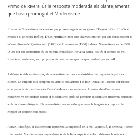
Primo de Rivera
. És la resposta moderada als plantejaments
que havia promogut el Modernisme.
El nom de Noucentisme va aparèixer per primera vegada en les gloses d’Eugeni d’Ors. Ell n’és el
creador i el principal ideòleg. D’Ors justifica el nom amb diversos motius: per una banda trobem el
referent directe del Quattrocento (1400) i el Cinquecento (1500) italians. Noucentisme ve de 1900.
D’Ors diu que noucentista és un adjectiu cronològic. Per altra banda, nou és el contrari de vell.
S’inicia un segle nou, amb propostes de canvi noves que trenquen amb el que era vell.
A diferència dels modernistes, els noucentistes arriben a materialitzar la conjunció de política i
cultura. La burgesia està compromesa amb el catalanisme i la intel·lectualitat i accepta col·laborar
en el projecte de transformació d’una Catalunya més autònoma. Aquesta idea d’autonomia
competent va ser iniciada durant el Modernisme, però els postulats modernistes trencaven clarament
amb les classes dirigents. Els noucentistes van entendre que sense la burgesia era impossible
engegar un projecte com aquest.
A nivell ideològic, el Noucentisme representa la imposició de la raó, la precisió, la serenitat, l’ordre
i la claredat. Manifesten una preponderància de la línia respecte al color i defensen la sobrietat