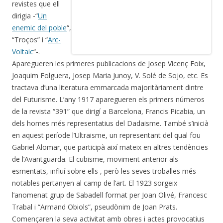
revistes que ell
dirigia -“
Un
enemic del poble
“,
“Troços” i “
Arc-
Voltaic
“-.
Aparegueren les primeres publicacions de Josep Vicenç Foix,
Joaquim Folguera, Josep Maria Junoy, V. Solé de Sojo, etc. Es
tractava d’una literatura emmarcada majoritàriament dintre
del Futurisme. L’any 1917 aparegueren els primers números
de la revista “391” que dirigí a Barcelona, Francis Picabia, un
dels homes més representatius del Dadaisme. També s’inicià
en aquest període l’Ultraisme, un representant del qual fou
Gabriel Alomar, que participà així mateix en altres tendències
de l’Avantguarda. El cubisme, moviment anterior als
esmentats, influí sobre ells , però les seves troballes més
notables pertanyen al camp de l’art. El 1923 sorgeix
l’anomenat grup de Sabadell format per Joan Olivé, Francesc
Trabal i “Armand Obiols”, pseudònim de Joan Prats.
Començaren la seva activitat amb obres i actes provocatius