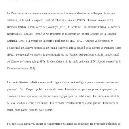
La Mancomunitat va permetre crear una infrastructura normalitzadora de la llengua i la cultura
catalanes, de la qual destaquen: l’Institut d’Estudis Catalans (1907), l’Escola Catalana d’Art
Dramàtic (1913), la Biblioteca de Catalunya (1914), l’Escola de Bibliotecàries (1915), la Xarxa de
Biblioteques Populars. També va ser important la celebració del primer Congrés de la Llengua
Catalana (1906) i la creació de la secció Filològica del IEC (1912). Aquesta va ser crucial en
l’elaboració de la nova normativa del català, sobretot amb la creació de la càtedra de Pompeu Fabra
(1912), perquè això va afavorir la promulgació de les
Normes ortogràfiques
(1913), la publicació
del
Diccionari ortogràfic
(1917) i la
Gramàtica
(1918) i més endavant el
Diccionari general de la
llengua catalana
(1932).
La creació literària i plàstica anava molt lligada als valors ideològics que els noucentistes havien
proposat. L’art i l’esperit polític anaven de bracet. L’artista és un personatge social que participa
directament en els processos modernitzadors engegats per les institucions. Es formula un ideal de
bellesa i es duu a terme a les ciutats. Els creadors treballen molt en espais públics. Escultures al
carrer, nous parcs i jardins, nous espais.
Pel que fa a la narrativa, durant el Noucentisme els autors no segueixen les propostes poètiques de