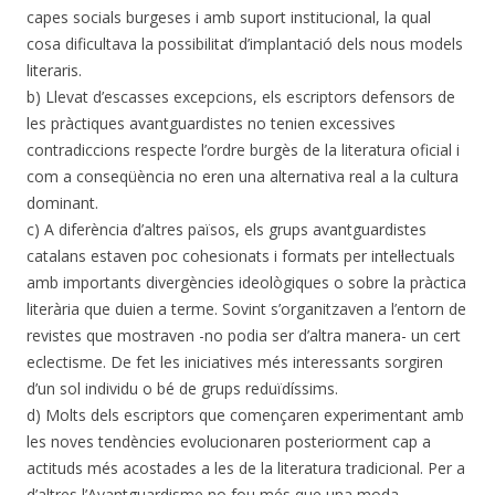
capes socials burgeses i amb suport institucional, la qual
cosa dificultava la possibilitat d’implantació dels nous models
literaris.
b) Llevat d’escasses excepcions, els escriptors defensors de
les pràctiques avantguardistes no tenien excessives
contradiccions respecte l’ordre burgès de la literatura oficial i
com a conseqüència no eren una alternativa real a la cultura
dominant.
c) A diferència d’altres països, els grups avantguardistes
catalans estaven poc cohesionats i formats per intel·lectuals
amb importants divergències ideològiques o sobre la pràctica
literària que duien a terme. Sovint s’organitzaven a l’entorn de
revistes que mostraven -no podia ser d’altra manera- un cert
eclectisme. De fet les iniciatives més interessants sorgiren
d’un sol individu o bé de grups reduïdíssims.
d) Molts dels escriptors que començaren experimentant amb
les noves tendències evolucionaren posteriorment cap a
actituds més acostades a les de la literatura tradicional. Per a
d’altres l’Avantguardisme no fou més que una moda