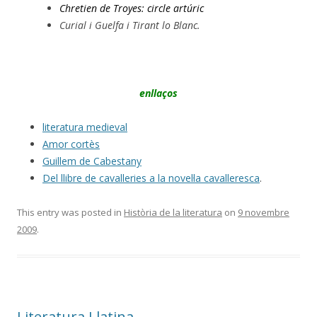
Chretien de Troyes: circle artúric
Curial i Guelfa
i
Tirant lo Blanc
.
enllaços
literatura medieval
Amor cortès
Guillem de Cabestany
Del llibre de cavalleries a la novel·la cavalleresca
.
This entry was posted in
Història de la literatura
on
9 novembre
2009
.
Literatura Llatina