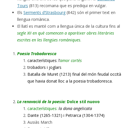
Tours
(813) recomana que es prediqui en vulgar.
Els
Serments d’Strasbourg
(842) són el primer text en
llengua romànica.
El llatí es manté com a llengua única de la cultura fins al
segle XII en què comencen a aparèixer obres literàries
escrites en les llengües romàniques
.
Poesia Trobadoresca
característiques: l’
amor cortès
trobadors i joglars
Batalla de Muret (1213) final del món feudal occità
que havia donat lloc a la poesia trobadoresca.
La renovació de la poesia:
Dolce stil nuovo
característiques:
la dona angelicata
Dante (1265-1321) i Petrarca (1304-1374)
Ausiàs March