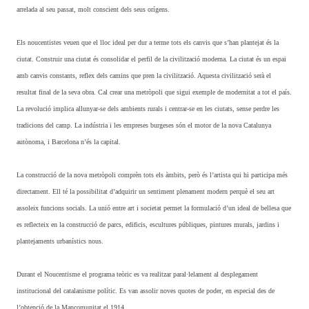
arrelada al seu passat, molt conscient dels seus orígens.
Els noucentistes veuen que el lloc ideal per dur a terme tots els canvis que s’han plantejat és la
ciutat. Construir una ciutat és consolidar el perfil de la civilització moderna. La ciutat és un espai
amb canvis constants, reflex dels camins que pren la civilització. Aquesta civilització serà el
resultat final de la seva obra. Cal crear una metròpoli que sigui exemple de modernitat a tot el país.
La revolució implica allunyar-se dels ambients rurals i centrar-se en les ciutats, sense perdre les
tradicions del camp. La indústria i les empreses burgeses són el motor de la nova Catalunya
autònoma, i Barcelona n’és la capital.
La construcció de la nova metròpoli comprèn tots els àmbits, però és l’artista qui hi participa més
directament. Ell té la possibilitat d’adquirir un sentiment plenament modern perquè el seu art
assoleix funcions socials. La unió entre art i societat permet la formulació d’un ideal de bellesa que
es reflecteix en la construcció de parcs, edificis, escultures públiques, pintures murals, jardins i
plantejaments urbanístics nous.
Durant el Noucentisme el programa teòric es va realitzar paral·lelament al desplegament
institucional del catalanisme polític. Es van assolir noves quotes de poder, en especial des de
l’obtenció de la Mancomunitat el 1914.