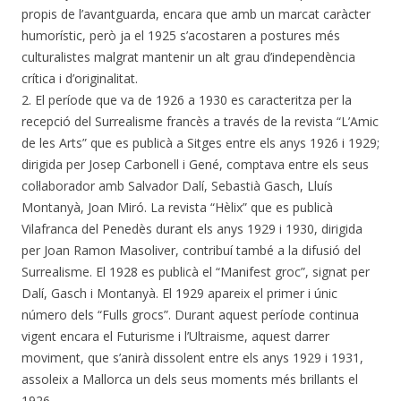
propis de l’avantguarda, encara que amb un marcat caràcter
humorístic, però ja el 1925 s’acostaren a postures més
culturalistes malgrat mantenir un alt grau d’independència
crítica i d’originalitat.
2. El període que va de 1926 a 1930 es caracteritza per la
recepció del Surrealisme francès a través de la revista “L’Amic
de les Arts” que es publicà a Sitges entre els anys 1926 i 1929;
dirigida per Josep Carbonell i Gené, comptava entre els seus
col·laborador amb Salvador Dalí, Sebastià Gasch, Lluís
Montanyà, Joan Miró. La revista “Hèlix” que es publicà
Vilafranca del Penedès durant els anys 1929 i 1930, dirigida
per Joan Ramon Masoliver, contribuí també a la difusió del
Surrealisme. El 1928 es publicà el “Manifest groc”, signat per
Dalí, Gasch i Montanyà. El 1929 apareix el primer i únic
número dels “Fulls grocs”. Durant aquest període continua
vigent encara el Futurisme i l’Ultraisme, aquest darrer
moviment, que s’anirà dissolent entre els anys 1929 i 1931,
assoleix a Mallorca un dels seus moments més brillants el
1926.