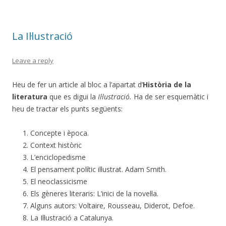
La Il·lustració
Leave a reply
Heu de fer un article al bloc a l’apartat d’
Història de la
literatura
que es digui la
Il·lustració.
Ha de ser esquemàtic i
heu de tractar els punts següents:
Concepte i època.
Context històric
L’enciclopedisme
El pensament polític il·lustrat. Adam Smith.
El neoclassicisme
Els gèneres literaris: L’inici de la novel·la.
Alguns autors: Voltaire, Rousseau, Diderot, Defoe.
La Il·lustració a Catalunya.