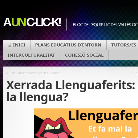
A
UN
C-LIC-K!
BLOC DE L'EQUIP LIC DEL VALLÈS O
INICI
PLANS EDUCATIUS D’ENTORN
TUTORS/ES 
INTERCULTURALITAT
COHESIÓ SOCIAL
«
Dia Internacional de les Dones
21 d
Xerrada Llenguaferits: 
la llengua?