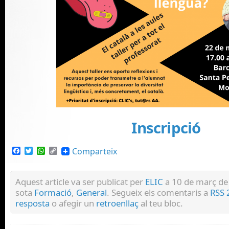
Inscripció
Facebook
Twitter
WhatsApp
Copy
Comparteix
Link
Aquest article va ser publicat per
ELIC
a 10 de març de 
sota
Formació
,
General
. Segueix els comentaris a
RSS 
resposta
o afegir un
retroenllaç
al teu bloc.