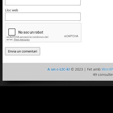
Lloc web
A un c-LIC-k!
© 2023 | Fet amb
WordP
49 consulte