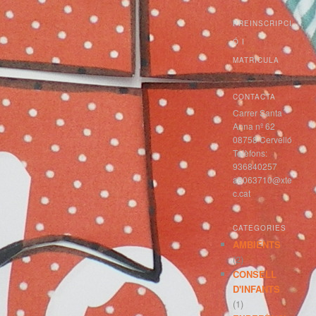
PREINSCRIPCI
Ó I
MATRÍCULA
CONTACTA
Carrer Santa
Anna nº 62
08758 Cervelló
Telèfons:
936840257
a8063710@xte
c.cat
CATEGORIES
AMBIENTS
(2)
CONSELL
D'INFANTS
(1)