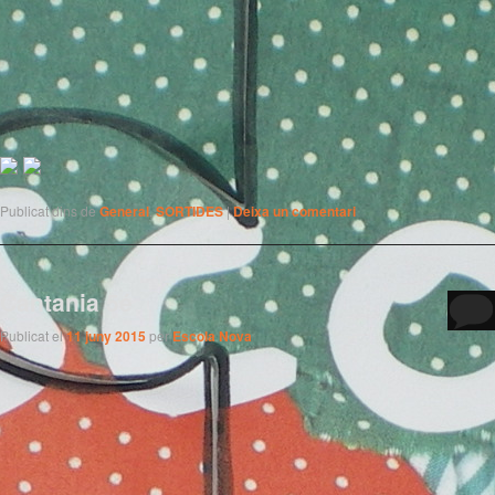
Publicat dins de
General
,
SORTIDES
|
Deixa un comentari
Cantania 5é
Publicat el
11 juny 2015
per
Escola Nova