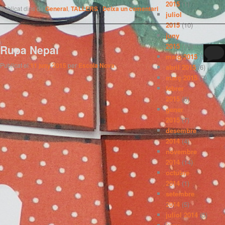
2015
(1)
Publicat dins de
General
,
TALLERS
|
Deixa un comentari
juliol
2015
(10)
juny
2015
(10)
Rupa Nepal
maig 2015
(5)
Publicat el
11 juny 2015
per
Escola Nova
abril 2015
(6)
març 2015
(7)
febrer
2015
(6)
gener
2015
(7)
desembre
2014
(4)
novembre
2014
(14)
octubre
2014
(1)
setembre
2014
(5)
juliol 2014
(5)