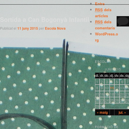
Entra
RSS
dels
articles
Sortida a Can Bogonyà Infantil
RSS
dels
comentaris
Publicat el
11 juny 2015
per
Escola Nova
WordPress.o
rg
CALENDARI
ESCOLAR
JUNY 2015
dl.
dt.
dc.
dj.
dv.
ds.
dg
1
2
3
4
5
6
7
8
9
10
11
12
13
1
15
16
17
18
19
20
2
22
23
24
25
26
27
2
29
30
« maig
jul. »
FORMACIÓ DE