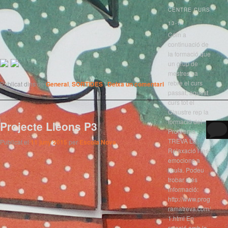
CENTRE CURS
13-14
Com a
continuació de
la formació que
un grup de
mestres va
rebre el curs
Publicat dins de
General
,
SORTIDES
|
Deixa un comentari
passat, aquest
curs tot el
Claustre rep la
formació del
Projecte Lleons P3
Programa
TREVA La
Publicat el
11 juny 2015
per
Escola Nova
Relaxació i les
emocions a
l'aula. Podeu
trobar més
informació:
http://www.prog
ramatreva.com/
1.html En
relació amb la