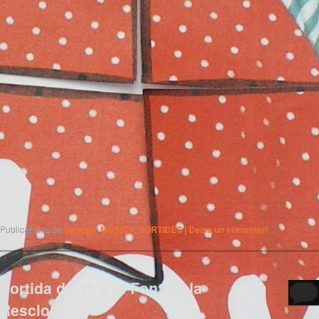
Publicat dins de
General
,
MÚSICA
,
SORTIDES
|
Deixa un comentari
Sortida de 4t, a la Font de la
Resclosa