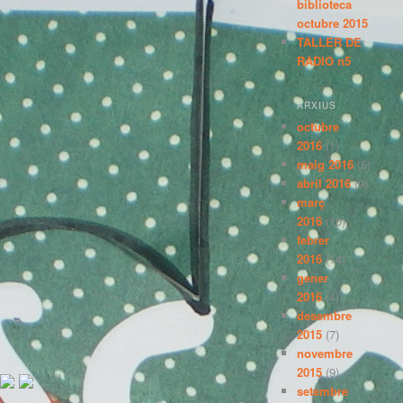
biblioteca
octubre 2015
TALLER DE
RADIO n5
ARXIUS
octubre
2016
(1)
maig 2016
(5)
abril 2016
(9)
març
2016
(10)
febrer
2016
(14)
gener
2016
(4)
desembre
2015
(7)
novembre
2015
(9)
setembre