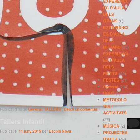
EXPERÈNCI
ES D'AULA
DELS
GRANS
(6)
EXPERIÈNCI
ES D'AULA
DELS
MITJANS
(20)
EXPERIÈNCI
ES D'AULA
DELS
PETITS
(29)
FESTES
(21)
General
(204)
HORT
(1)
METODOLO
GIA I
Publicat dins de
General
,
TALLERS
|
Deixa un comentari
ACTIVITATS
(22)
Tallers Infantil
MÚSICA
(2)
Publicat el
11 juny 2015
per
Escola Nova
PROJECTES
D'AULA
(48)