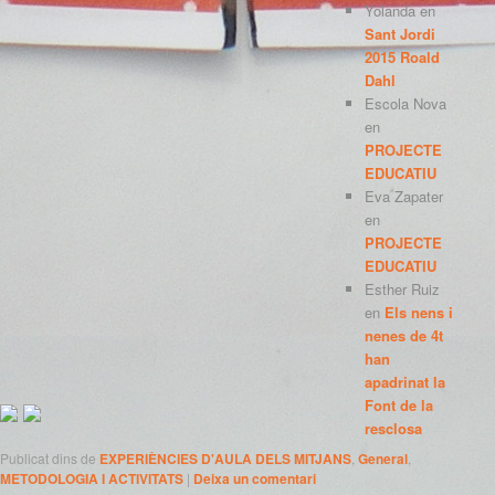
Yolanda
en
Sant Jordi
2015 Roald
Dahl
Escola Nova
en
PROJECTE
EDUCATIU
Eva Zapater
en
PROJECTE
EDUCATIU
Esther Ruiz
en
Els nens i
nenes de 4t
han
apadrinat la
Font de la
resclosa
Publicat dins de
EXPERIÈNCIES D'AULA DELS MITJANS
,
General
,
METODOLOGIA I ACTIVITATS
|
Deixa un comentari
META