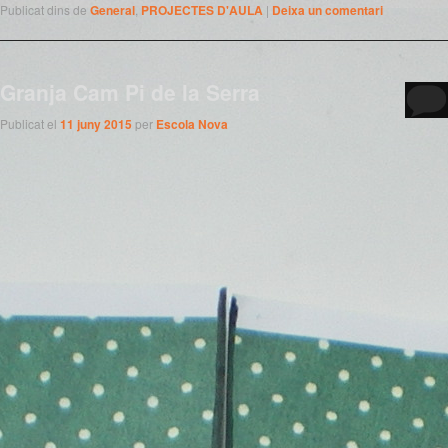
Publicat dins de
General
,
PROJECTES D'AULA
|
Deixa un comentari
Granja Cam Pi de la Serra
Publicat el
11 juny 2015
per
Escola Nova