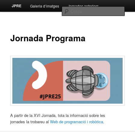
Menú
Jornada de programació i robòtica educatives
JPRE
Galeria d’imatges
Jornades anteriors
Aneu
principal
Cerca
al
Jornada Programa
contingut
Jornada Programa
principal
A partir de la XVI Jornada, tota la informació sobre les
jornades la trobareu al
Web de programació i robòtica
.