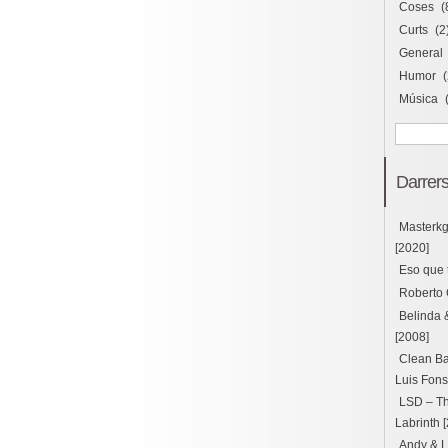
Coses
(
Curts
(2
General
Humor
(
Música
Darrers
Masterk
[2020]
Eso que 
Roberto 
Belinda 
[2008]
Clean Ba
Luis Fons
LSD – Thu
Labrinth 
Andy & L