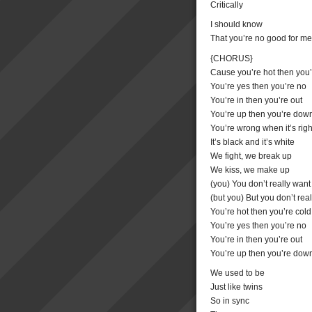
Critically
I should know
That you’re no good for me
{CHORUS}
Cause you’re hot then you’
You’re yes then you’re no
You’re in then you’re out
You’re up then you’re dow
You’re wrong when it’s righ
It’s black and it’s white
We fight, we break up
We kiss, we make up
(you) You don’t really want 
(but you) But you don’t rea
You’re hot then you’re cold
You’re yes then you’re no
You’re in then you’re out
You’re up then you’re dow
We used to be
Just like twins
So in sync