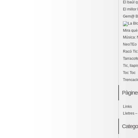
El baúl 
El millo
Gem@ B
Mira què 
Música: 
NeoTEo
Racó Tic
Tarracof
Tic, llapi
Toc Toc
Trencac
Pàgine
Links
Lletres –
Catego