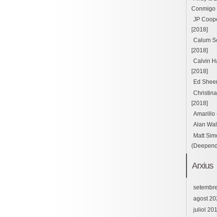
Conmigo ft
JP Cooper
[2018]
Calum Sc
[2018]
Calvin H
[2018]
Ed Sheer
Christin
[2018]
Amarillo
Alan Wal
Matt Sim
(Deepend 
Arxius
setembr
agost 20
juliol 20