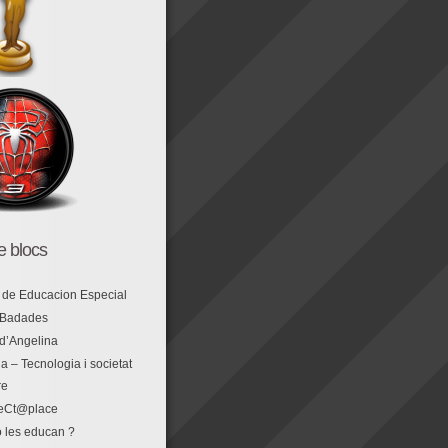
de blocs
 de Educacion Especial
 Badades
 d’Angelina
a – Tecnologia i societat
re
eCt@place
 les educan ?