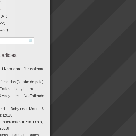
8)
)
(41)
22)
(439)
 articles
g ft Nomsebo—Jerusalema
tú me das [Jarabe de palo]
Carlos – Lady Laura
& Andy-Luca – No Entiendo
ndit – Baby (feat. Marina &
i) [2018]
nderclouds ft. Sia, Diplo,
[2018]
ucas – Para Que Bailes