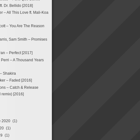
. Dr. Bellido [2018]
 – All This Love ft. Mali-Koa
ott – You Are The Reason
arris, Sam Smith – Promises
an – Perfect [2017]
a Perri – A Thousand Years
 – Shakira
ker – Faded [2016]
ons – Catch & Release
remix) [2016]
e 2020
(1)
20
(1)
19
(1)