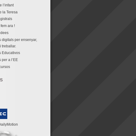
e l’infant
e la Teresa
gistrals
fem ara !
idees
 digitals per ensenyar,
 treballar.
 Educativos
 per a l’EE
cursos
os