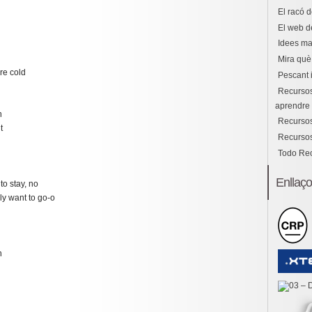
El racó d
El web d
Idees ma
Mira què 
re cold
Pescant 
Recursos
aprendre i
n
Recursos
t
Recursos
Todo Re
Enllaç
to stay, no
lly want to go-o
n