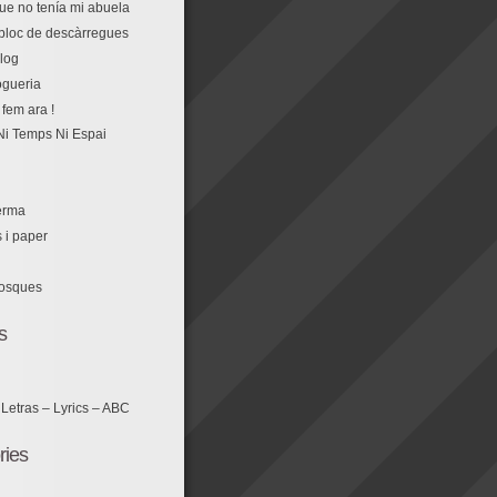
que no tenía mi abuela
r bloc de descàrregues
log
fem ara !
Ni Temps Ni Espai
erma
s i paper
losques
s
 Letras – Lyrics – ABC
ries