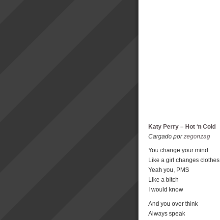
Katy Perry – Hot ‘n Cold
Cargado por
zegonzag
You change your mind
Like a girl changes clothes
Yeah you, PMS
Like a bitch
I would know
And you over think
Always speak