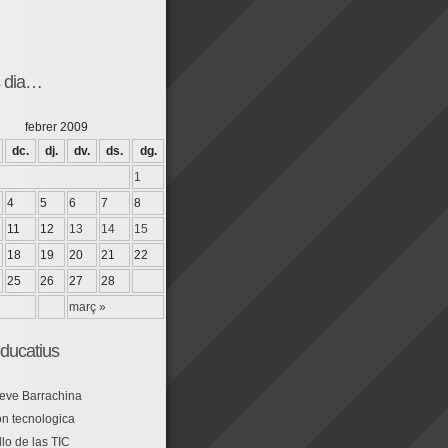
s dia…
febrer 2009
dc.
dj.
dv.
ds.
dg.
1
4
5
6
7
8
11
12
13
14
15
18
19
20
21
22
25
26
27
28
març »
ducatius
eve Barrachina
n tecnologica
lo de las TIC