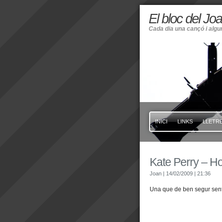
El bloc del Jo
Cada dia una cançó i alg
INICI
LINKS
LLETRE
Kate Perry – Hot
Joan
| 14/02/2009
| 21:36
Una que de ben segur senti