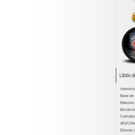
Llista 
Asesoria
Base de
Bitacora
Bloctecni
Caricatu
dEsCoN
Educas o