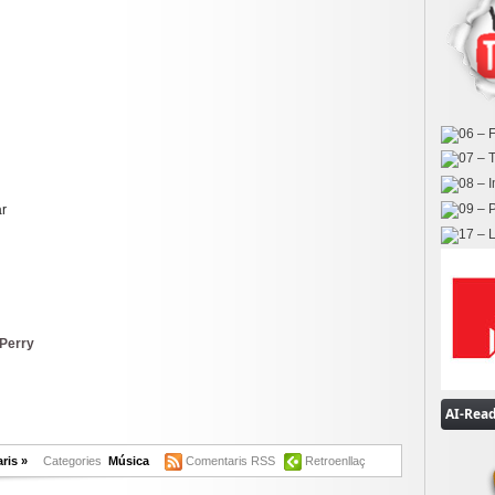
g
ar
 Perry
ok
er
omparteix
ris »
Categories
Música
Comentaris RSS
Retroenllaç