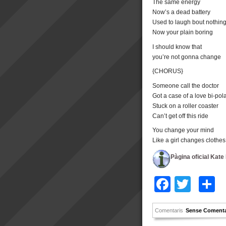
The same energy
Now’s a dead battery
Used to laugh bout nothin
Now your plain boring
I should know that
you’re not gonna change
{CHORUS}
Someone call the doctor
Got a case of a love bi-pol
Stuck on a roller coaster
Can’t get off this ride
You change your mind
Like a girl changes clothes
Pàgina oficial Kate
Facebo
Twitt
C
Comentaris
Sense Comenta