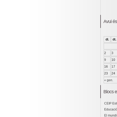
Avui é
dl.
dt.
2
3
9
10
16
17
23
24
« gen.
Blocs e
CEIP Est
Educació
El mundil