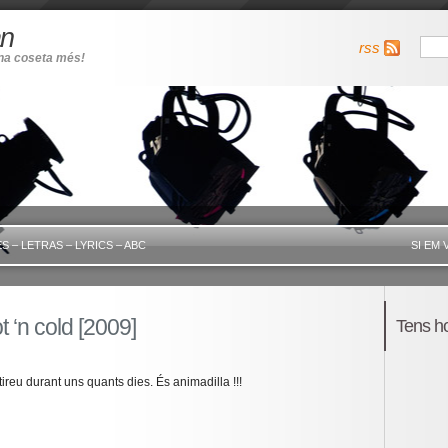
an
rss
una coseta més!
S – LETRAS – LYRICS – ABC
SI EM 
 ‘n cold [2009]
Tens h
reu durant uns quants dies. És animadilla !!!