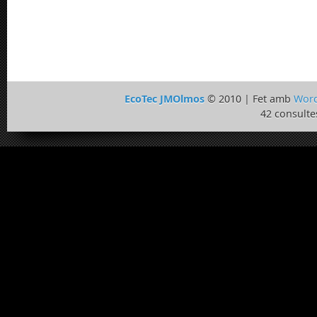
EcoTec JMOlmos
© 2010 | Fet amb
Word
42 consulte