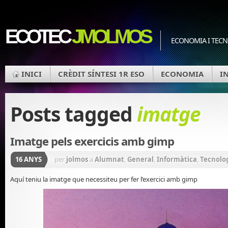
ECOTEC
JMOLMOS
ECONOMIA I TEC
INICI
CRÈDIT SÍNTESI 1R ESO
ECONOMIA
I
Posts tagged
imatge
Imatge pels exercicis amb gimp
16 ANYS
per
jolmos
a
Alumnat
,
General
,
Informàtica
,
Tecnolo
Aquí teniu la imatge que necessiteu per fer l’exercici amb gimp