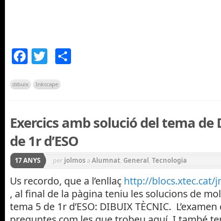
Facebook
Twitter
Comparteix
dibuix
Inkscape
Exercics amb solució del tema de
de 1r d’ESO
17 ANYS
per
jolmos
a
Alumnat
,
General
,
Tecnologia
Us recordo, que a l’enllaç
http://blocs.xtec.cat
, al final de la pàgina teniu les solucions de mol
tema 5 de 1r d’ESO: DIBUIX TÈCNIC. L’examen de
preguntes com les que trobeu aquí. I també t