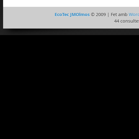
EcoTec JMOlmos
© 2009 | Fet amb
Word
44 consulte