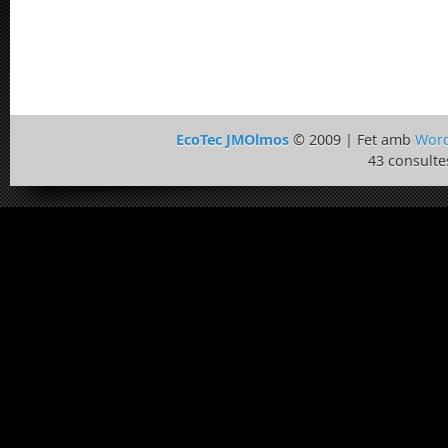
EcoTec JMOlmos
© 2009 | Fet amb
Word
43 consulte