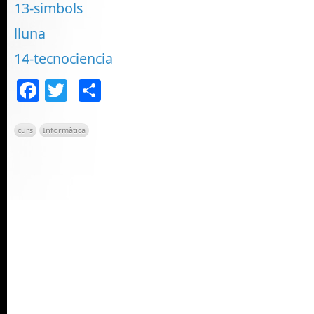
13-simbols
lluna
14-tecnociencia
Facebook
Twitter
Comparteix
curs
Informàtica