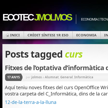
ECOTEC
JMOLMOS
ECONOMIA I TEC
INICI
CRÈDIT SÍNTESI 1R ESO
ECONOMIA
I
Posts tagged
curs
Fitxes de l’optativa d’informàtica 
17 ANYS
per
jolmos
a
Alumnat
,
General
,
Informàtica
Aquí teniu noves fitxes del curs OpenOffice Writ
vostra carpeta del C_Informàtica, dins de la car
12-de-la-terra-a-la-lluna