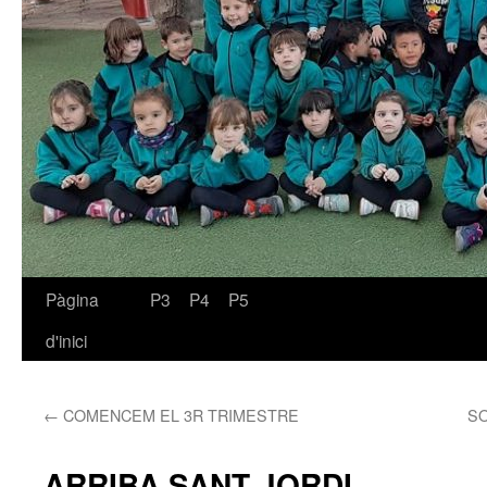
Pàgina
P3
P4
P5
Vés
d'inici
al
contingut
←
COMENCEM EL 3R TRIMESTRE
SO
ARRIBA SANT JORDI