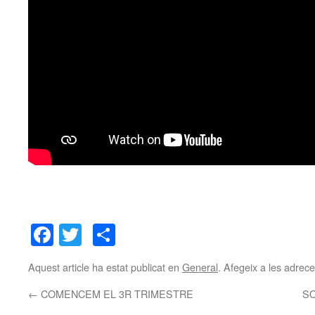
Facebook
Twitter
Comparteix
Aquest article ha estat publicat en
General
. Afegeix a les adreces
←
COMENCEM EL 3R TRIMESTRE
SO