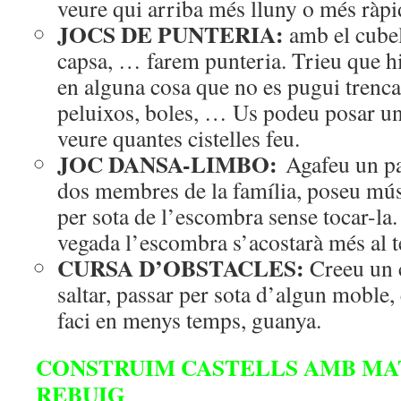
veure qui arriba més lluny o més ràpi
JOCS DE PUNTERIA:
amb el cubel
capsa, … farem punteria. Trieu que hi
en alguna cosa que no es pugui trencar
peluixos, boles, … Us podeu posar un 
veure quantes cistelles feu.
JOC DANSA-LIMBO:
Agafeu un pa
dos membres de la família, poseu mús
per sota de l’escombra sense tocar-la
vegada l’escombra s’acostarà més al te
CURSA D’OBSTACLES:
Creeu un c
saltar, passar per sota d’algun moble, 
faci en menys temps, guanya.
CONSTRUIM CASTELLS AMB MA
REBUIG