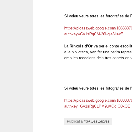
Si voleu veure totes les fotografies de l’
https://picasaweb.google.com/10833
authkey=Gv1sRgCM-26I-qie3IuwE
La
Rínxols d’Or
va ser el conte escollit
a la biblioteca, van fer una petita repr
amb les reaccions dels tres ossets en v
Si voleu veure totes les fotografies de l’
https://picasaweb.google.com/10833
authkey=Gv1sRgCLPM9uXOoIO0kQE
Publicat a
P3A Les Zebres