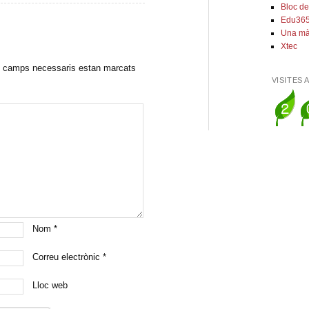
Bloc de
Edu36
Una mà
Xtec
 camps necessaris estan marcats
VISITES 
Nom
*
Correu electrònic
*
Lloc web