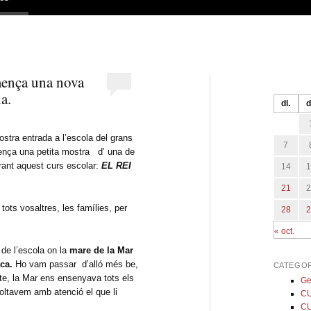
mença una nova
a.
dl.
d
stra entrada a l’escola del grans
7
nça una petita mostra d’ una de
rant aquest curs escolar:
EL REI
14
21
tots vosaltres, les famílies, per
28
« oct.
 de l’escola on la
mare de la Mar
ca.
Ho vam passar d’alló més be,
CATEGOR
te, la Mar ens ensenyava tots els
Ge
oltavem amb atenció el que li
CU
CU