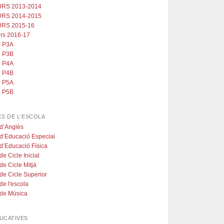
RS 2013-2014
RS 2014-2015
RS 2015-16
rs 2016-17
P3A
P3B
P4A
P4B
P5A
P5B
CS DE L'ESCOLA
 d’Anglès
 d’Educació Especial
 d’Educació Física
de Cicle Inicial
 de Cicle Mitjà
 de Cicle Superior
 de l'escola
 de Música
UCATIVES