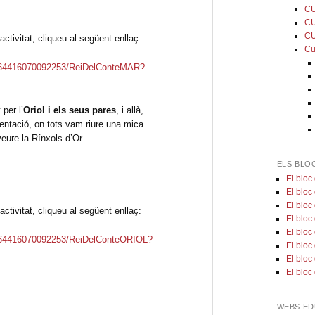
CU
CU
CU
activitat, cliqueu al següent enllaç:
Cu
3764416070092253/ReiDelConteMAR?
 per l’
Oriol i els seus pares
, i allà,
esentació, on tots vam riure una mica
eure la Rínxols d’Or.
ELS BLO
El bloc
El bloc
El bloc
activitat, cliqueu al següent enllaç:
El bloc 
El bloc
3764416070092253/ReiDelConteORIOL?
El bloc
El bloc
El bloc
WEBS ED