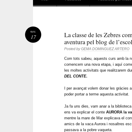
nov.
La classe de les Zebres co
17
aventura pel blog de l’escol
Posted by
GEMA DOMINGUEZ ARTERO
Com tots sabeu, aquests curs amb la no
comencem una nova etapa, i aquí come
les moltes activitats que realitzarem du
DEL CONTE.
I per avançat volem donar les gràcies a 
poder portar a terme aquesta activitat.
Ja fa uns dies, vam anar a la biblioteca
ens va explicar el conte
AURORA la va
mentre la mare de Mar explicava el con
amics de la vaca Aurora i nosaltres esc
passava a la pobre vaqueta.