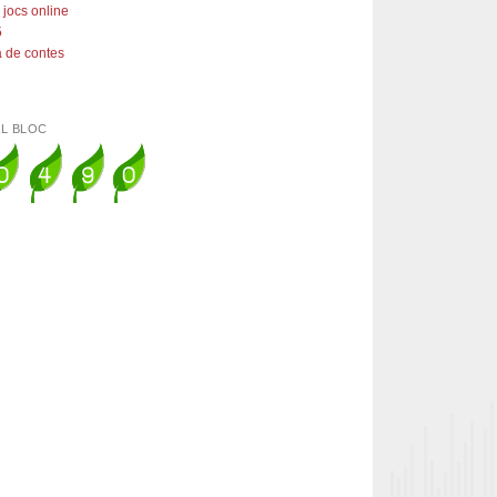
 jocs online
5
 de contes
AL BLOC