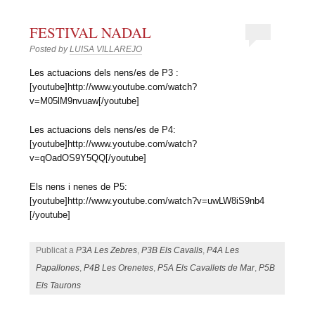
FESTIVAL NADAL
Posted by
LUISA VILLAREJO
Les actuacions dels nens/es de P3 :
[youtube]http://www.youtube.com/watch?
v=M05lM9nvuaw[/youtube]
Les actuacions dels nens/es de P4:
[youtube]http://www.youtube.com/watch?
v=qOadOS9Y5QQ[/youtube]
Els nens i nenes de P5:
[youtube]http://www.youtube.com/watch?v=uwLW8iS9nb4
[/youtube]
Publicat a
P3A Les Zebres
,
P3B Els Cavalls
,
P4A Les
Papallones
,
P4B Les Orenetes
,
P5A Els Cavallets de Mar
,
P5B
Els Taurons