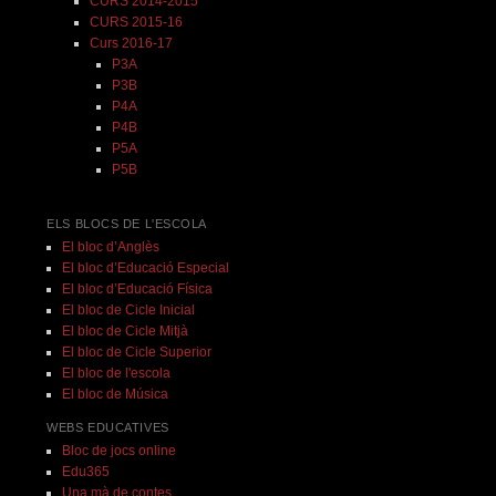
CURS 2014-2015
CURS 2015-16
Curs 2016-17
P3A
P3B
P4A
P4B
P5A
P5B
ELS BLOCS DE L'ESCOLA
El bloc d’Anglès
El bloc d’Educació Especial
El bloc d’Educació Física
El bloc de Cicle Inicial
El bloc de Cicle Mitjà
El bloc de Cicle Superior
El bloc de l'escola
El bloc de Música
WEBS EDUCATIVES
Bloc de jocs online
Edu365
Una mà de contes