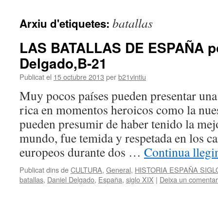
contingut
batallas
Arxiu d'etiquetes:
LAS BATALLAS DE ESPAÑA po
Delgado,B-21
Publicat el
15 octubre 2013
per
b21vintiu
Muy pocos países pueden presentar una h
rica en momentos heroicos como la nues
pueden presumir de haber tenido la mejo
mundo, fue temida y respetada en los c
europeos durante dos …
Continua llegi
Publicat dins de
CULTURA
,
General
,
HISTORIA ESPAÑA SIGL
batallas
,
Daniel Delgado
,
España
,
siglo XIX
|
Deixa un comentar