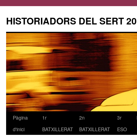
HISTORIADORS DEL SERT 20
Pàgina
1r
2n
3r
Vés
d'inici
BATXILLERAT
BATXILLERAT
ESO
al