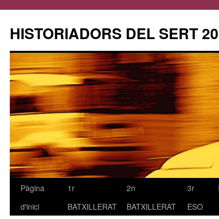
HISTORIADORS DEL SERT 20
Pàgina
1r
2n
3r
Vés
d'inici
BATXILLERAT
BATXILLERAT
ESO
al