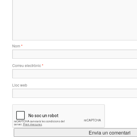
Nom
*
Correu electrònic
*
Lloc web