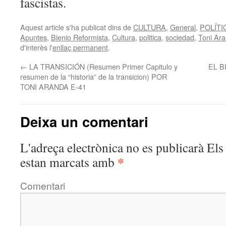
fascistas.
Aquest article s'ha publicat dins de
CULTURA
,
General
,
POLÍTI
Apuntes
,
Bienio Reformista
,
Cultura
,
politica
,
sociedad
,
Toni Ar
d'interès l'
enllaç permanent
.
←
LA TRANSICIÓN (Resumen Primer Capitulo y
EL B
resumen de la “historia” de la transicion) POR
TONI ARANDA E-41
Deixa un comentari
L'adreça electrònica no es publicarà
Els 
*
estan marcats amb
Comentari