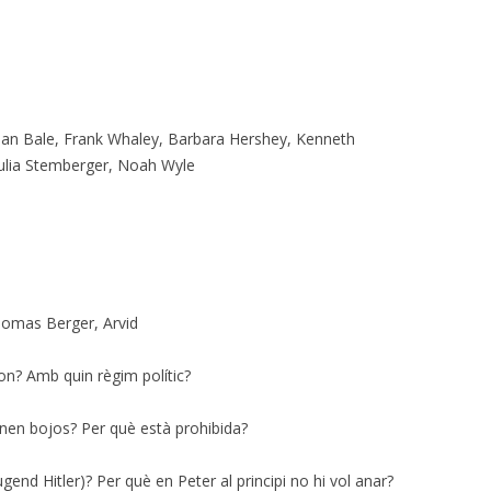
an Bale, Frank Whaley, Barbara Hershey, Kenneth
ulia Stemberger, Noah Wyle
Thomas Berger, Arvid
A on? Amb quin règim polític?
ornen bojos? Per què està prohibida?
ugend Hitler)? Per què en Peter al principi no hi vol anar?