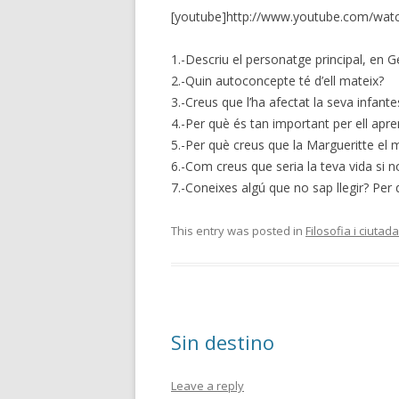
[youtube]http://www.youtube.com/wat
1.-Descriu el personatge principal, en 
2.-Quin autoconcepte té d’ell mateix?
3.-Creus que l’ha afectat la seva infant
4.-Per què és tan important per ell apren
5.-Per què creus que la Margueritte el m
6.-Com creus que seria la teva vida si no
7.-Coneixes algú que no sap llegir? Per
This entry was posted in
Filosofia i ciutad
Sin destino
Leave a reply