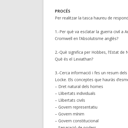
PROCÉS
Per realitzar la tasca haureu de respon
1.-Per què va esclatar la guerra civil a 
Cromwell en l’Absolutisme anglès?
2.-Què significa per Hobbes, l’Estat de N
Què és el Leviathan?
3.-Cerca informació i fes un resum dels 
Locke. Els conceptes que hauràs d’esme
– Dret natural dels homes
– Llibertats individuals
– Llibertats civils
– Govern representatiu
– Govern mínim
– Govern constitucional
– Separació de poders