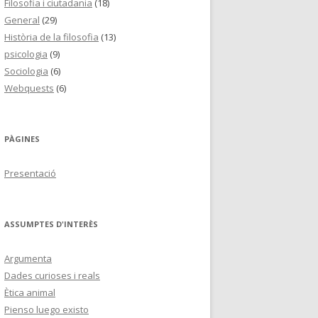
Filosofia i ciutadania
(18)
General
(29)
Història de la filosofia
(13)
psicologia
(9)
Sociologia
(6)
Webquests
(6)
PÀGINES
Presentació
ASSUMPTES D'INTERÈS
Argumenta
Dades curioses i reals
Ètica animal
Pienso luego existo