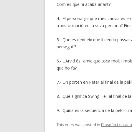
Com és que hi acaba anant?
4.- El personatge que més canvia és e
transformació en la seva persona? Fins 
5.- Que es dedueix que li deuria passar 
perseguit?
6.- L’Arvid és l’amic que toca molt i mol
que ho fa?
7.- On porten en Peter al final de la pel
8.- Què significa Swing Heil al final de l
9.- Quina és la seqüència de la pel•lícu
This entry was posted in
Filosofia i ciutad