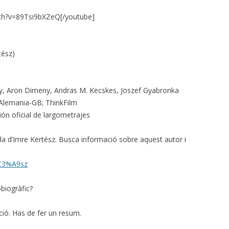
ch?v=89Tsi9bXZeQ[/youtube]
tész)
y, Aron Dimeny, Andras M. Kecskes, Joszef Gyabronka
lemania-GB; ThinkFilm
ión oficial de largometrajes
el·la d’Imre Kertész. Busca informació sobre aquest autor i
t%C3%A9sz
biogràfic?
ió. Has de fer un resum.