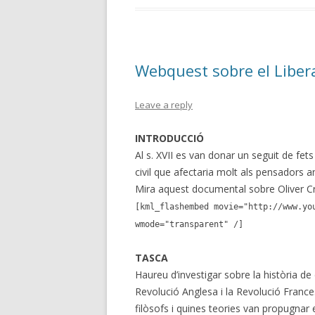
Webquest sobre el Liberal
Leave a reply
INTRODUCCIÓ
Al s. XVII es van donar un seguit de fe
civil que afectaria molt als pensadors 
Mira aquest documental sobre Oliver Cro
[kml_flashembed movie="http://www.yo
wmode="transparent" /]
TASCA
Haureu d’investigar sobre la història de 
Revolució Anglesa i la Revolució Franc
filòsofs i quines teories van propugna