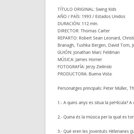
TÍTULO ORIGINAL: Swing Kids
AÑO / PAÍS: 1993 / Estados Unidos
DURACIÓN: 112 min.
DIRECTOR: Thomas Carter
REPARTO: Robert Sean Leonard, Christi
Branagh, Tushka Bergen, David Tom, J
GUIÓN: Jonathan Marc Feldman
MÚSICA: James Horner
FOTOGRAFÍA: Jerzy Zielinski
PRODUCTORA: Buena Vista
Personatges principals: Peter Müller, 
1.- A quins anys es situa la pel•lícula? 
2.- Quina és la música per la qual es t
3.- Què eren les Joventuts Hitlerianes (J