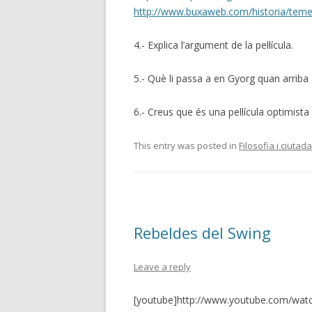
http://www.buxaweb.com/historia/te
4.- Explica l’argument de la pel·lícula.
5.- Què li passa a en Gyorg quan arriba
6.- Creus que és una pel·lícula optimist
This entry was posted in
Filosofia i ciutad
Rebeldes del Swing
Leave a reply
[youtube]http://www.youtube.com/wat