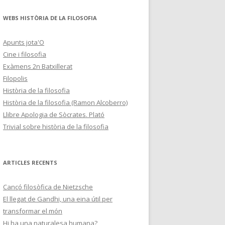
WEBS HISTÒRIA DE LA FILOSOFIA
Apunts jota'O
Cine i filosofia
Exàmens 2n Batxillerat
Filopolis
Història de la filosofia
Història de la filosofia (Ramon Alcoberro)
Llibre Apologia de Sòcrates. Plató
Trivial sobre història de la filosofia
ARTICLES RECENTS
Cançó filosòfica de Nietzsche
El llegat de Gandhi, una eina útil per
transformar el món
Hi ha una naturalesa humana?