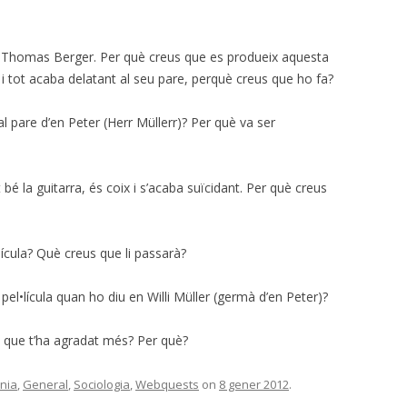
n Thomas Berger. Per què creus que es produeix aquesta
i tot acaba delatant al seu pare, perquè creus que ho fa?
al pare d’en Peter (Herr Müllerr)? Per què va ser
t bé la guitarra, és coix i s’acaba suïcidant. Per què creus
•lícula? Què creus que li passarà?
a pel•lícula quan ho diu en Willi Müller (germà d’en Peter)?
la que t’ha agradat més? Per què?
ania
,
General
,
Sociologia
,
Webquests
on
8 gener 2012
.