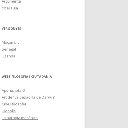
Argumenta
ciberaula
VERGONYES
Moçambic
Senegal
Uganda
WEBS FILOSOFIA I CIUTADANIA
Apunts jota'O
Article “La pesadilla de Darwin”
Cine i filosofia
Filopolis
La naranja mecánica