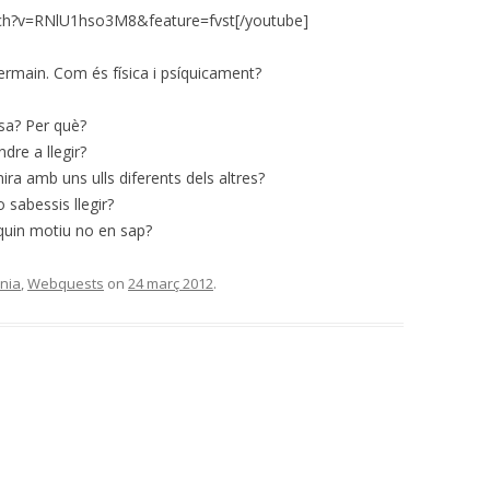
ch?v=RNlU1hso3M8&feature=fvst[/youtube]
Germain. Com és física i psíquicament?
esa? Per què?
dre a llegir?
ira amb uns ulls diferents dels altres?
 sabessis llegir?
 quin motiu no en sap?
ania
,
Webquests
on
24 març 2012
.