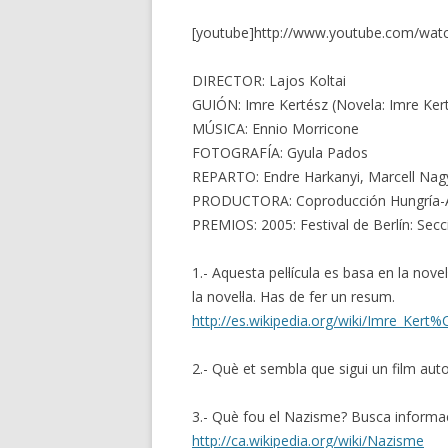
[youtube]http://www.youtube.com/wat
DIRECTOR: Lajos Koltai
GUIÓN: Imre Kertész (Novela: Imre Ker
MÚSICA: Ennio Morricone
FOTOGRAFÍA: Gyula Pados
REPARTO: Endre Harkanyi, Marcell Nag
PRODUCTORA: Coproducción Hungría-A
PREMIOS: 2005: Festival de Berlín: Secc
1.- Aquesta pel·lícula es basa en la nov
la novel·la. Has de fer un resum.
http://es.wikipedia.org/wiki/Imre_Ker
2.- Què et sembla que sigui un film auto
3.- Què fou el Nazisme? Busca informac
http://ca.wikipedia.org/wiki/Nazisme