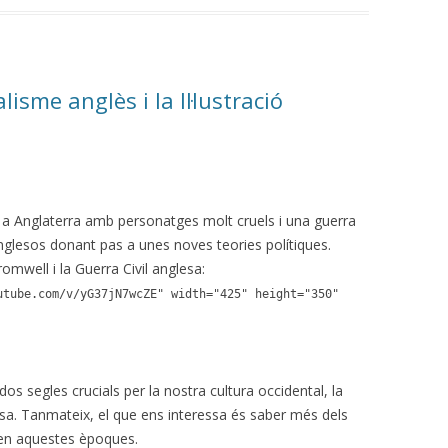
isme anglès i la Il·lustració
ts a Anglaterra amb personatges molt cruels i una guerra
anglesos donant pas a unes noves teories polítiques.
mwell i la Guerra Civil anglesa:
utube.com/v/yG37jN7wcZE" width="425" height="350"
dos segles crucials per la nostra cultura occidental, la
esa. Tanmateix, el que ens interessa és saber més dels
r en aquestes èpoques.