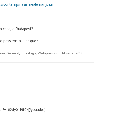
mes/contemp/nazismealemany.htm
 a casa, a Budapest?
a o pessimista? Per què?
ania
,
General
,
Sociologia
,
Webquests
on
14 gener 2012
.
ch?v=62dy01f9tCk[/youtube]