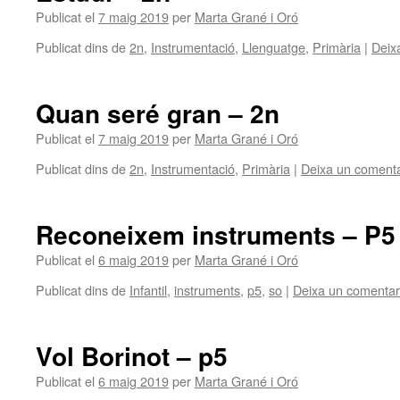
Publicat el
7 maig 2019
per
Marta Grané i Oró
Publicat dins de
2n
,
Instrumentació
,
Llenguatge
,
Primària
|
Deix
Quan seré gran – 2n
Publicat el
7 maig 2019
per
Marta Grané i Oró
Publicat dins de
2n
,
Instrumentació
,
Primària
|
Deixa un comenta
Reconeixem instruments – P5
Publicat el
6 maig 2019
per
Marta Grané i Oró
Publicat dins de
Infantil
,
instruments
,
p5
,
so
|
Deixa un comentar
Vol Borinot – p5
Publicat el
6 maig 2019
per
Marta Grané i Oró