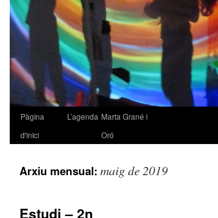
Pàgina
L’agenda
Marta Grané i
Vés
d'inici
Oró
al
contingut
maig de 2019
Arxiu mensual:
Estudi – 2n