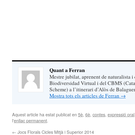
Quant a Ferran
Mestre jubilat, aprenent de naturalista i
Biodiversidad Virtual i del CBMS (Cata
Scheme) a l’itinerari d’Alòs de Balaguer
Mostra tots els articles de Ferran
→
Aquest article ha estat publicat en
5è
,
6è
,
contes
,
expressió oral
l'
enllaç permanent
.
←
Jocs Florals Cicles Mitjà i Superior 2014