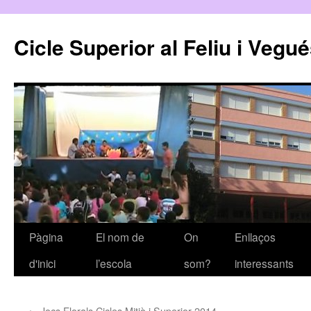
Cicle Superior al Feliu i Vegu
Pàgina
El nom de
On
Enllaços
Vés
d'inici
l’escola
som?
interessants
al
contingut
←
Jocs Florals Cicles Mitjà i Superior 2014