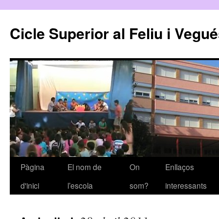
Cicle Superior al Feliu i Vegu
Pàgina
El nom de
On
Enllaços
Vés
d'inici
l’escola
som?
interessants
al
contingut