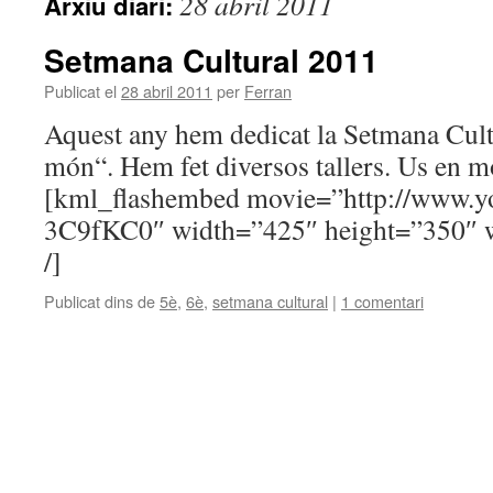
28 abril 2011
Arxiu diari:
Setmana Cultural 2011
Publicat el
28 abril 2011
per
Ferran
Aquest any hem dedicat la Setmana Cultu
món“. Hem fet diversos tallers. Us en m
[kml_flashembed movie=”http://www.
3C9fKC0″ width=”425″ height=”350″ 
/]
Publicat dins de
5è
,
6è
,
setmana cultural
|
1 comentari