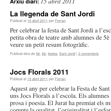
15 abril 2011
Arxiu diari:
La llegenda de Sant Jordi
Publicat el
15 abril 2011
per
Ferran
Per celebrar la festa de Sant Jordi a l’e
petita obra de teatre amb alumnes de 5è
veure un petit resum fotogràfic.
Publicat dins de
5è
,
6è
,
festes
,
Sant Jordi
|
2 comentaris
Jocs Florals 2011
Publicat el
15 abril 2011
per
Ferran
Aquest any per celebrar la Festa de Sant
uns Jocs Florals a l’escola. Els alumnes 
prosa i poesia. El Jurat ha premiat els mi
compte la qualitat, l’originalitat i l’esf