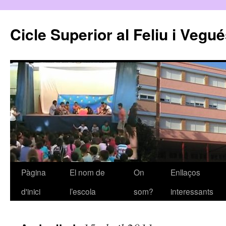
Cicle Superior al Feliu i Vegu
Pàgina
El nom de
On
Enllaços
Vés
d'inici
l’escola
som?
interessants
al
contingut