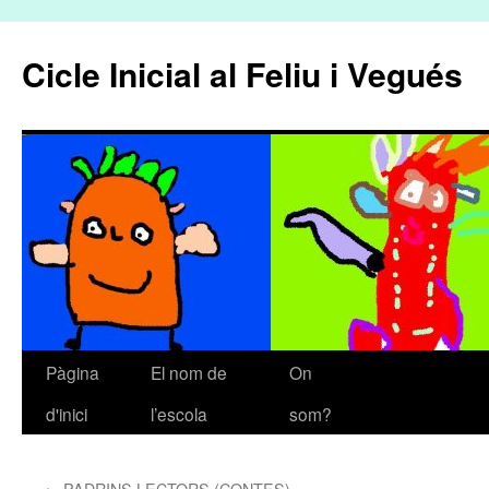
Cicle Inicial al Feliu i Vegués
Pàgina
El nom de
On
Vés
d'inici
l’escola
som?
al
contingut
←
PADRINS LECTORS (CONTES)